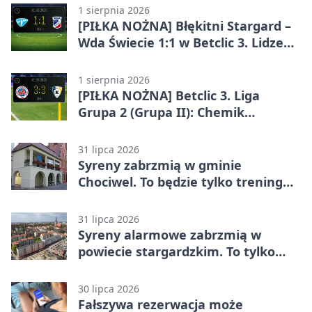
1 sierpnia 2026
[PIŁKA NOŻNA] Błękitni Stargard –
Wda Świecie 1:1 w Betclic 3. Lidze
Grupa 2 (Grupa II)
1 sierpnia 2026
[PIŁKA NOŻNA] Betclic 3. Liga
Grupa 2 (Grupa II): Chemik
Bydgoszcz – Polski Cukier Kluczevia
Stargard 3:3
31 lipca 2026
Syreny zabrzmią w gminie
Chociwel. To będzie tylko trening
systemu alarmowego
31 lipca 2026
Syreny alarmowe zabrzmią w
powiecie stargardzkim. To tylko
trening
30 lipca 2026
Fałszywa rezerwacja może