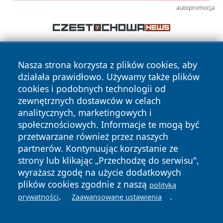
autopromocja
Nasza strona korzysta z plików cookies, aby
działała prawidłowo. Używamy także plików
cookies i podobnych technologii od
zewnętrznych dostawców w celach
analitycznych, marketingowych i
Copyright © 2026 stargardlokalnie.pl Wszystkie prawa
zastrzeżone.
społecznościowych. Informacje te mogą być
przetwarzane również przez naszych
partnerów. Kontynuując korzystanie ze
Polityka
Polityka
strony lub klikając „Przechodzę do serwisu",
News
Autorzy
Prywatności
Cookies
wyrażasz zgodę na użycie dodatkowych
plików cookies zgodnie z naszą
polityką
.
.
prywatności
Zaawansowane ustawienia