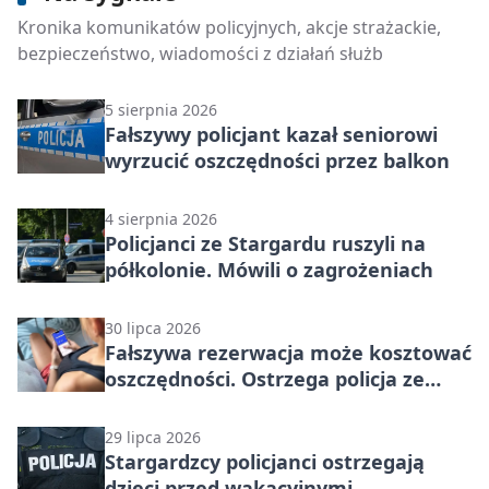
Ciężarówki pod lupą policjantów w
Kronika komunikatów policyjnych, akcje strażackie,
Stargardzie. Sprawdzają tachografy
bezpieczeństwo, wiadomości z działań służb
5 sierpnia 2026
Fałszywy policjant kazał seniorowi
wyrzucić oszczędności przez balkon
4 sierpnia 2026
Policjanci ze Stargardu ruszyli na
półkolonie. Mówili o zagrożeniach
30 lipca 2026
Fałszywa rezerwacja może kosztować
oszczędności. Ostrzega policja ze
Stargardu
29 lipca 2026
Stargardzcy policjanci ostrzegają
dzieci przed wakacyjnymi