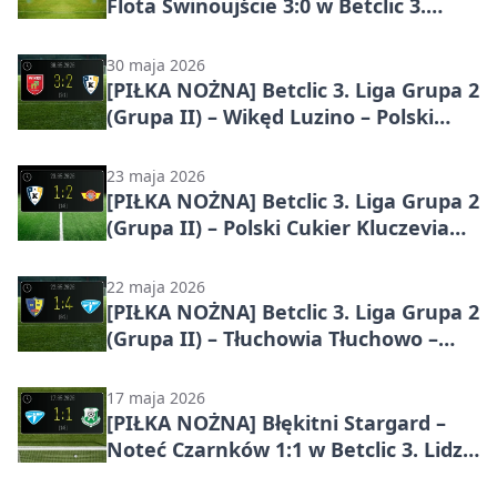
Flota Świnoujście 3:0 w Betclic 3.
Lidze Grupa 2 (Grupa II)
30 maja 2026
[PIŁKA NOŻNA] Betclic 3. Liga Grupa 2
(Grupa II) – Wikęd Luzino – Polski
Cukier Kluczevia Stargard 3:2
23 maja 2026
[PIŁKA NOŻNA] Betclic 3. Liga Grupa 2
(Grupa II) – Polski Cukier Kluczevia
Stargard – Polonia Środa
Wielkopolska 1:2
22 maja 2026
[PIŁKA NOŻNA] Betclic 3. Liga Grupa 2
(Grupa II) – Tłuchowia Tłuchowo –
Błękitni Stargard 1:4
17 maja 2026
[PIŁKA NOŻNA] Błękitni Stargard –
Noteć Czarnków 1:1 w Betclic 3. Lidze
Grupa 2 (Grupa II)