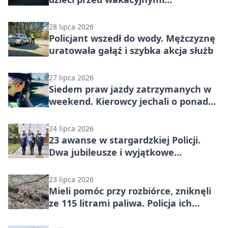
zagrożeniami
28 lipca 2026
Policjant wszedł do wody. Mężczyznę
uratowała gałąź i szybka akcja służb
27 lipca 2026
Siedem praw jazdy zatrzymanych w
weekend. Kierowcy jechali o ponad
50 km/h za szybko
24 lipca 2026
23 awanse w stargardzkiej Policji.
Dwa jubileusze i wyjątkowe
wyróżnienia
23 lipca 2026
Mieli pomóc przy rozbiórce, zniknęli
ze 115 litrami paliwa. Policja ich
znalazła