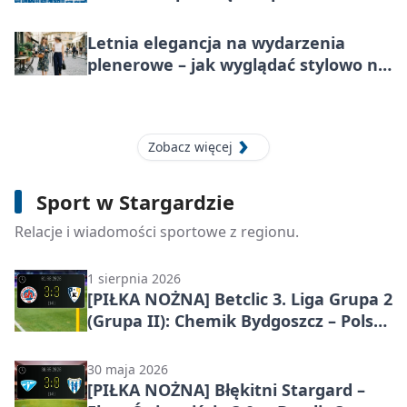
metr nieruchomości do końca lipca
2026
Letnia elegancja na wydarzenia
plenerowe – jak wyglądać stylowo na
świeżym powietrzu?
Zobacz więcej
1 sierpnia 2026
[PIŁKA NOŻNA] Błękitni Stargard –
Sport w Stargardzie
Wda Świecie 1:1 w Betclic 3. Lidze
Grupa 2 (Grupa II)
Relacje i wiadomości sportowe z regionu.
1 sierpnia 2026
[PIŁKA NOŻNA] Betclic 3. Liga Grupa 2
(Grupa II): Chemik Bydgoszcz – Polski
Cukier Kluczevia Stargard 3:3
30 maja 2026
[PIŁKA NOŻNA] Błękitni Stargard –