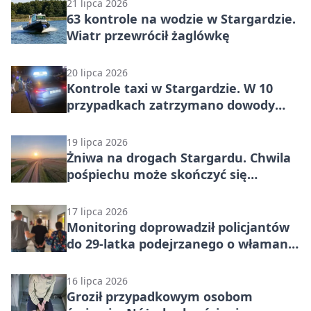
21 lipca 2026
63 kontrole na wodzie w Stargardzie.
Wiatr przewrócił żaglówkę
20 lipca 2026
Kontrole taxi w Stargardzie. W 10
przypadkach zatrzymano dowody
rejestracyjne
19 lipca 2026
Żniwa na drogach Stargardu. Chwila
pośpiechu może skończyć się
tragedią
17 lipca 2026
Monitoring doprowadził policjantów
do 29-latka podejrzanego o włamanie
w Stargardzie
16 lipca 2026
Groził przypadkowym osobom