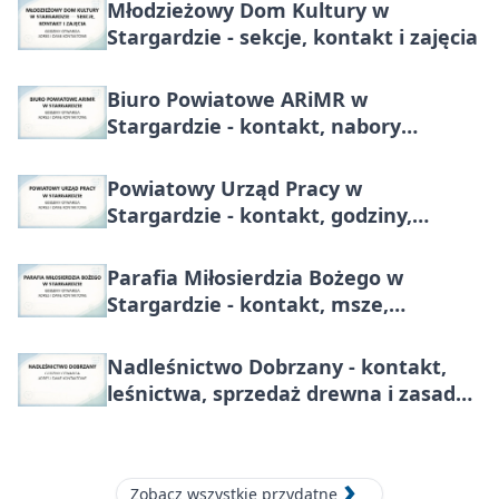
Młodzieżowy Dom Kultury w
Stargardzie - sekcje, kontakt i zajęcia
Biuro Powiatowe ARiMR w
Stargardzie - kontakt, nabory
wniosków i dopłaty dla rolników
Powiatowy Urząd Pracy w
Stargardzie - kontakt, godziny,
rejestracja, wsparcie dla
pracodawców
Parafia Miłosierdzia Bożego w
Stargardzie - kontakt, msze,
sakramenty
Nadleśnictwo Dobrzany - kontakt,
leśnictwa, sprzedaż drewna i zasady
wjazdu do lasu
Zobacz wszystkie przydatne