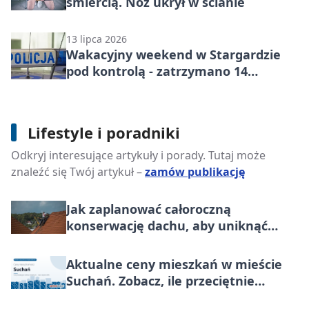
śmiercią. Nóż ukrył w ścianie
13 lipca 2026
Wakacyjny weekend w Stargardzie
pod kontrolą - zatrzymano 14
dowodów
Lifestyle i poradniki
Checklista przed zakupem gadżetów
Odkryj interesujące artykuły i porady. Tutaj może
dla dorosłych - 7 kryteriów jakości
znaleźć się Twój artykuł –
zamów publikację
Jak zaplanować całoroczną
konserwację dachu, aby uniknąć
kosztownych napraw?
Aktualne ceny mieszkań w mieście
Suchań. Zobacz, ile przeciętnie
płacono za metr nieruchomości do