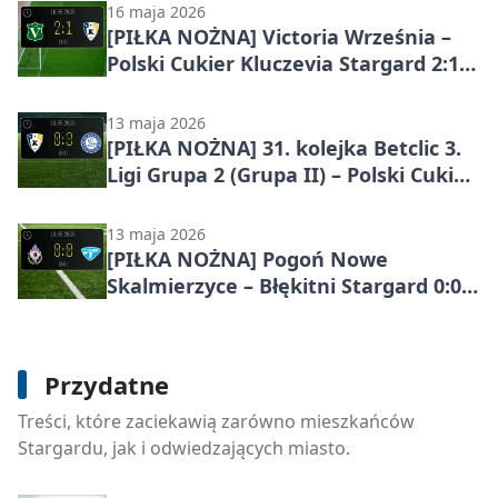
16 maja 2026
[PIŁKA NOŻNA] Victoria Września –
Polski Cukier Kluczevia Stargard 2:1
w Betclic 3. Lidze Grupa 2 (Grupa II)
13 maja 2026
[PIŁKA NOŻNA] 31. kolejka Betclic 3.
Ligi Grupa 2 (Grupa II) – Polski Cukier
Kluczevia Stargard – KS Lipno Stęsze
0:3
13 maja 2026
[PIŁKA NOŻNA] Pogoń Nowe
Skalmierzyce – Błękitni Stargard 0:0
w Betclic 3. Lidze Grupa 2 (Grupa II)
Dom Pomocy Społecznej w Dolicach -
Przydatne
kontakt, odwiedziny, zasady przyjęcia
Treści, które zaciekawią zarówno mieszkańców
i opłaty
Stargardu, jak i odwiedzających miasto.