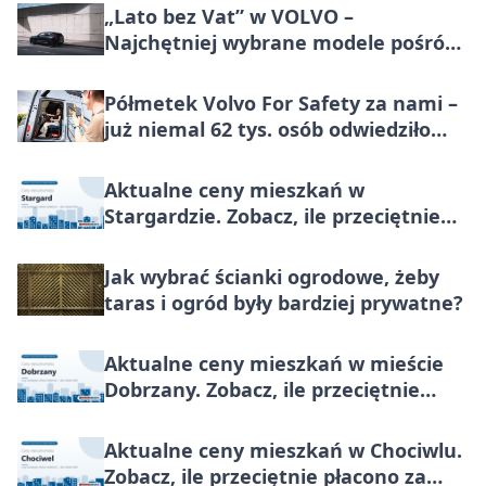
końca lipca 2026
„Lato bez Vat” w VOLVO –
Najchętniej wybrane modele pośród
marek premium w Polsce, teraz
korzystniej o wartość większą niż VAT
Półmetek Volvo For Safety za nami –
już niemal 62 tys. osób odwiedziło
miasteczko bezpieczeństwa
Aktualne ceny mieszkań w
Stargardzie. Zobacz, ile przeciętnie
płacono za metr nieruchomości do
końca lipca 2026
Jak wybrać ścianki ogrodowe, żeby
taras i ogród były bardziej prywatne?
Aktualne ceny mieszkań w mieście
Dobrzany. Zobacz, ile przeciętnie
płacono za metr nieruchomości do
końca lipca 2026
Aktualne ceny mieszkań w Chociwlu.
Zobacz, ile przeciętnie płacono za