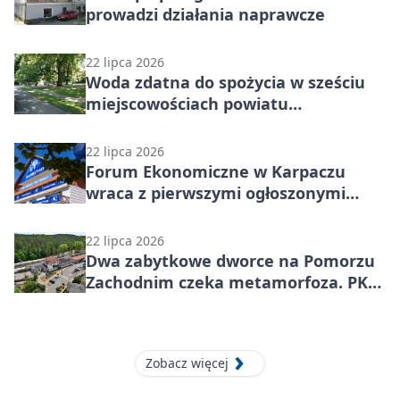
prowadzi działania naprawcze
22 lipca 2026
Woda zdatna do spożycia w sześciu
miejscowościach powiatu
stargardzkiego
22 lipca 2026
Forum Ekonomiczne w Karpaczu
wraca z pierwszymi ogłoszonymi
gośćmi. To ostatnie dni tańszych
zapisów
22 lipca 2026
Dwa zabytkowe dworce na Pomorzu
Zachodnim czeka metamorfoza. PKP
rusza z kolejnymi inwestycjami
Zobacz więcej