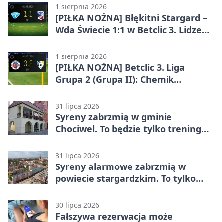
1 sierpnia 2026
[PIŁKA NOŻNA] Błękitni Stargard –
Wda Świecie 1:1 w Betclic 3. Lidze
Grupa 2 (Grupa II)
1 sierpnia 2026
[PIŁKA NOŻNA] Betclic 3. Liga
Grupa 2 (Grupa II): Chemik
Bydgoszcz – Polski Cukier Kluczevia
Stargard 3:3
31 lipca 2026
Syreny zabrzmią w gminie
Chociwel. To będzie tylko trening
systemu alarmowego
31 lipca 2026
Syreny alarmowe zabrzmią w
powiecie stargardzkim. To tylko
trening
30 lipca 2026
Fałszywa rezerwacja może