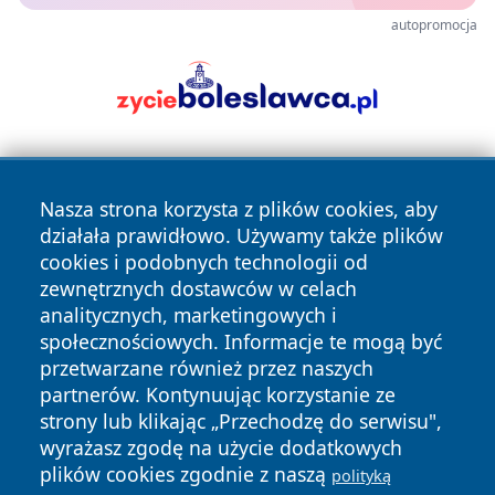
autopromocja
Nasza strona korzysta z plików cookies, aby
działała prawidłowo. Używamy także plików
cookies i podobnych technologii od
zewnętrznych dostawców w celach
Copyright © 2026 stargardlokalnie.pl Wszystkie prawa
analitycznych, marketingowych i
zastrzeżone.
społecznościowych. Informacje te mogą być
przetwarzane również przez naszych
partnerów. Kontynuując korzystanie ze
Polityka
Polityka
News
Autorzy
strony lub klikając „Przechodzę do serwisu",
Prywatności
Cookies
wyrażasz zgodę na użycie dodatkowych
plików cookies zgodnie z naszą
polityką