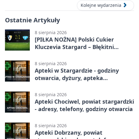
Kolejne wydarzenia
Ostatnie Artykuły
8 sierpnia 2026
[PIŁKA NOŻNA] Polski Cukier
Kluczevia Stargard – Błękitni
Stargard 2:1. Derby w Betclic 3.
Lidze Grupa 2 (Grupa II)
8 sierpnia 2026
Apteki w Stargardzie - godziny
otwarcia, dyżury, apteka
całodobowa
8 sierpnia 2026
Apteki Chociwel, powiat stargardzki
- adresy, telefony, godziny otwarcia
8 sierpnia 2026
Apteki Dobrzany, powiat