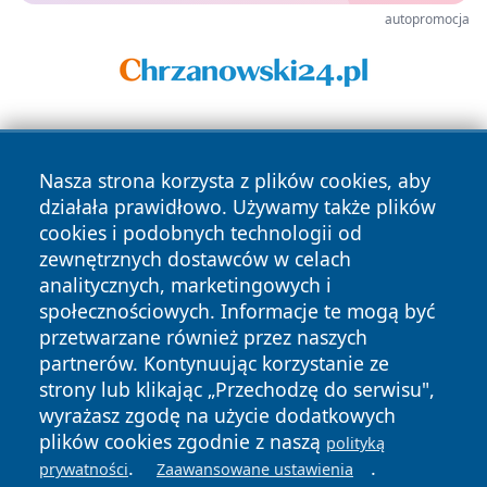
autopromocja
Nasza strona korzysta z plików cookies, aby
działała prawidłowo. Używamy także plików
cookies i podobnych technologii od
zewnętrznych dostawców w celach
Copyright © 2026 stargardlokalnie.pl Wszystkie prawa
analitycznych, marketingowych i
zastrzeżone.
społecznościowych. Informacje te mogą być
przetwarzane również przez naszych
partnerów. Kontynuując korzystanie ze
Polityka
Polityka
News
Autorzy
strony lub klikając „Przechodzę do serwisu",
Prywatności
Cookies
wyrażasz zgodę na użycie dodatkowych
plików cookies zgodnie z naszą
polityką
.
.
prywatności
Zaawansowane ustawienia