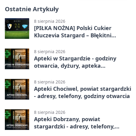
Ostatnie Artykuły
8 sierpnia 2026
[PIŁKA NOŻNA] Polski Cukier
Kluczevia Stargard – Błękitni
Stargard 2:1. Derby w Betclic 3.
Lidze Grupa 2 (Grupa II)
8 sierpnia 2026
Apteki w Stargardzie - godziny
otwarcia, dyżury, apteka
całodobowa
8 sierpnia 2026
Apteki Chociwel, powiat stargardzki
- adresy, telefony, godziny otwarcia
8 sierpnia 2026
Apteki Dobrzany, powiat
stargardzki - adresy, telefony,
godziny otwarcia