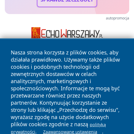
autopromocja
Nasza strona korzysta z plików cookies, aby
działała prawidłowo. Używamy także plików
cookies i podobnych technologii od
zewnętrznych dostawców w celach
analitycznych, marketingowych i
społecznościowych. Informacje te mogą być
Copyright © 2026 stargardlokalnie.pl Wszystkie prawa
zastrzeżone.
przetwarzane również przez naszych
partnerów. Kontynuując korzystanie ze
strony lub klikając „Przechodzę do serwisu",
Polityka
Polityka
wyrażasz zgodę na użycie dodatkowych
News
Autorzy
Prywatności
Cookies
plików cookies zgodnie z naszą
polityką
.
.
prywatności
Zaawansowane ustawienia