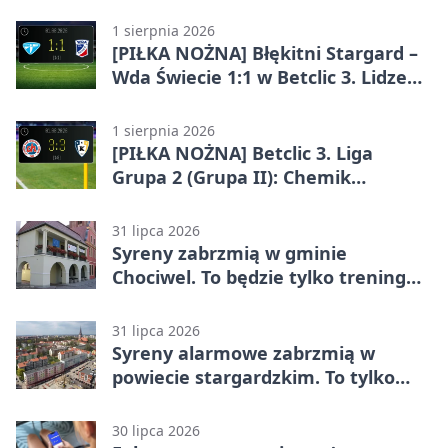
wrześniu
1 sierpnia 2026
[PIŁKA NOŻNA] Błękitni Stargard –
Wda Świecie 1:1 w Betclic 3. Lidze
Grupa 2 (Grupa II)
1 sierpnia 2026
[PIŁKA NOŻNA] Betclic 3. Liga
Grupa 2 (Grupa II): Chemik
Bydgoszcz – Polski Cukier Kluczevia
Stargard 3:3
31 lipca 2026
Syreny zabrzmią w gminie
Chociwel. To będzie tylko trening
systemu alarmowego
31 lipca 2026
Syreny alarmowe zabrzmią w
powiecie stargardzkim. To tylko
trening
30 lipca 2026