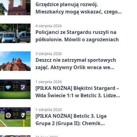
Grzędzice planują rozwój.
Mieszkańcy mogą wskazać, czego
potrzebuje wieś
4 sierpnia 2026
Policjanci ze Stargardu ruszyli na
półkolonie. Mówili o zagrożeniach
3 sierpnia 2026
Deszcz nie zatrzymał sportowych
zajęć. Aktywny Orlik wraca we
wrześniu
1 sierpnia 2026
[PIŁKA NOŻNA] Błękitni Stargard –
Wda Świecie 1:1 w Betclic 3. Lidze
Grupa 2 (Grupa II)
1 sierpnia 2026
[PIŁKA NOŻNA] Betclic 3. Liga
Grupa 2 (Grupa II): Chemik
Bydgoszcz – Polski Cukier Kluczevia