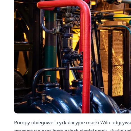
Pompy obiegowe i cyrkulacyjne marki Wilo odgryw
grzewczych oraz instalacjach ciepłej wody użytkow