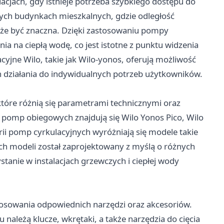
acjach, gdy istnieje potrzeba szybkiego dostępu do
żych budynkach mieszkalnych, gdzie odległość
że być znaczna. Dzięki zastosowaniu pompy
a na ciepłą wodę, co jest istotne z punktu widzenia
jne Wilo, takie jak Wilo-yonos, oferują możliwość
h działania do indywidualnych potrzeb użytkowników.
które różnią się parametrami technicznymi oraz
pomp obiegowych znajdują się Wilo Yonos Pico, Wilo
rii pomp cyrkulacyjnych wyróżniają się modele takie
ych modeli został zaprojektowany z myślą o różnych
tanie w instalacjach grzewczych i ciepłej wody
tosowania odpowiednich narzędzi oraz akcesoriów.
leżą klucze, wkrętaki, a także narzędzia do cięcia