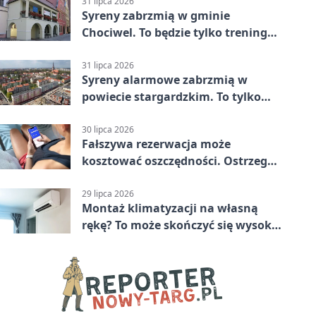
Stargard 3:3
31 lipca 2026
Syreny zabrzmią w gminie
Chociwel. To będzie tylko trening
systemu alarmowego
31 lipca 2026
Syreny alarmowe zabrzmią w
powiecie stargardzkim. To tylko
trening
30 lipca 2026
Fałszywa rezerwacja może
kosztować oszczędności. Ostrzega
policja ze Stargardu
29 lipca 2026
Montaż klimatyzacji na własną
rękę? To może skończyć się wysoką
karą