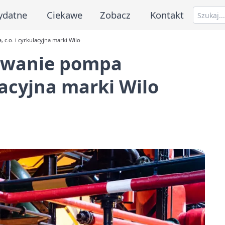
ydatne
Ciekawe
Zobacz
Kontakt
c.o. i cyrkulacyjna marki Wilo
sowanie pompa
lacyjna marki Wilo