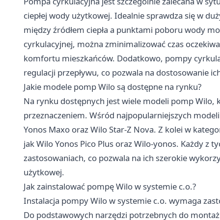
Pompa cyrkulacyjna jest szczególnie zalecana w sytu
ciepłej wody użytkowej. Idealnie sprawdza się w du
między źródłem ciepła a punktami poboru wody mo
cyrkulacyjnej, można zminimalizować czas oczekiwani
komfortu mieszkańców. Dodatkowo, pompy cyrkulacy
regulacji przepływu, co pozwala na dostosowanie ic
Jakie modele pomp Wilo są dostępne na rynku?
Na rynku dostępnych jest wiele modeli pomp Wilo, 
przeznaczeniem. Wśród najpopularniejszych modeli 
Yonos Maxo oraz Wilo Star-Z Nova. Z kolei w katego
jak Wilo Yonos Pico Plus oraz Wilo-yonos. Każdy z t
zastosowaniach, co pozwala na ich szerokie wykorzys
użytkowej.
Jak zainstalować pompę Wilo w systemie c.o.?
Instalacja pompy Wilo w systemie c.o. wymaga zas
Do podstawowych narzędzi potrzebnych do montażu na