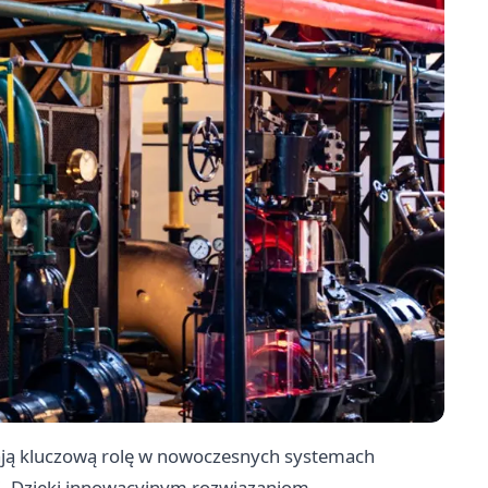
ają kluczową rolę w nowoczesnych systemach
ej. Dzięki innowacyjnym rozwiązaniom