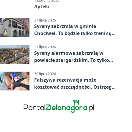
Stargard 3:3
1 sierpnia 2026
Apteki
31 lipca 2026
Syreny zabrzmią w gminie
Chociwel. To będzie tylko trening
systemu alarmowego
31 lipca 2026
Syreny alarmowe zabrzmią w
powiecie stargardzkim. To tylko
trening
30 lipca 2026
Fałszywa rezerwacja może
kosztować oszczędności. Ostrzega
policja ze Stargardu