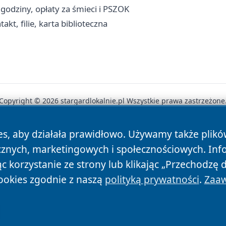
godziny, opłaty za śmieci i PSZOK
kt, filie, karta biblioteczna
Copyright © 2026 stargardlokalnie.pl Wszystkie prawa zastrzeżone
es, aby działała prawidłowo. Używamy także plik
News
Autorzy
Polityka Prywatności
Polityka Cookie
cznych, marketingowych i społecznościowych. Inf
 korzystanie ze strony lub klikając „Przechodzę 
ookies zgodnie z naszą
polityką prywatności
.
Zaaw