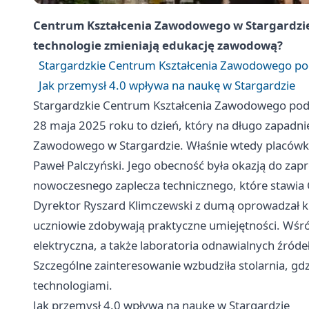
Centrum Kształcenia Zawodowego w Stargardzie
technologie zmieniają edukację zawodową?
Stargardzkie Centrum Kształcenia Zawodowego po
Jak przemysł 4.0 wpływa na naukę w Stargardzie
Stargardzkie Centrum Kształcenia Zawodowego pod
28 maja 2025 roku to dzień, który na długo zapadn
Zawodowego w Stargardzie. Właśnie wtedy placówk
Paweł Palczyński. Jego obecność była okazją do zap
nowoczesnego zaplecza technicznego, które stawia
Dyrektor Ryszard Klimczewski z dumą oprowadzał ku
uczniowie zdobywają praktyczne umiejętności. Wśród
elektryczna, a także laboratoria odnawialnych źród
Szczególne zainteresowanie wzbudziła stolarnia, gd
technologiami.
Jak przemysł 4.0 wpływa na naukę w Stargardzie