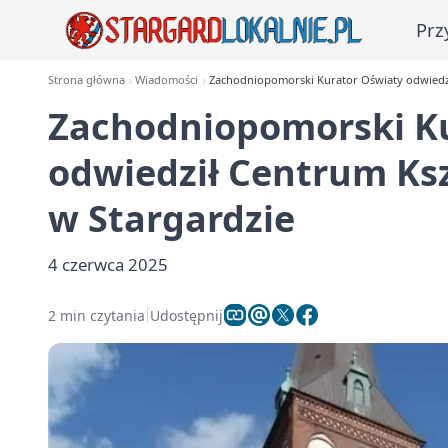
Prz
Strona główna
Wiadomości
Zachodniopomorski Kurator Oświaty odwiedz
Zachodniopomorski K
odwiedził Centrum Ks
w Stargardzie
4 czerwca 2025
2 min czytania
Udostępnij