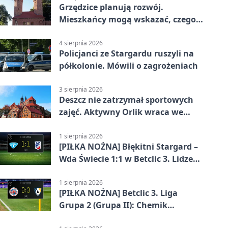
Grzędzice planują rozwój.
Mieszkańcy mogą wskazać, czego
potrzebuje wieś
4 sierpnia 2026
Policjanci ze Stargardu ruszyli na
półkolonie. Mówili o zagrożeniach
3 sierpnia 2026
Deszcz nie zatrzymał sportowych
zajęć. Aktywny Orlik wraca we
wrześniu
1 sierpnia 2026
[PIŁKA NOŻNA] Błękitni Stargard –
Wda Świecie 1:1 w Betclic 3. Lidze
Grupa 2 (Grupa II)
1 sierpnia 2026
[PIŁKA NOŻNA] Betclic 3. Liga
Grupa 2 (Grupa II): Chemik
Bydgoszcz – Polski Cukier Kluczevia