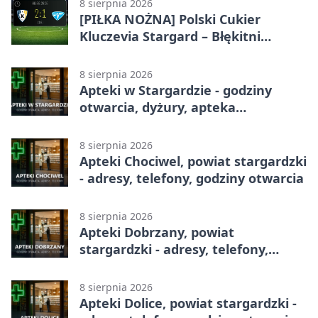
8 sierpnia 2026
[PIŁKA NOŻNA] Polski Cukier
Kluczevia Stargard – Błękitni
Stargard 2:1. Derby w Betclic 3.
Lidze Grupa 2 (Grupa II)
8 sierpnia 2026
Apteki w Stargardzie - godziny
otwarcia, dyżury, apteka
całodobowa
8 sierpnia 2026
Apteki Chociwel, powiat stargardzki
- adresy, telefony, godziny otwarcia
8 sierpnia 2026
Apteki Dobrzany, powiat
stargardzki - adresy, telefony,
godziny otwarcia
8 sierpnia 2026
Apteki Dolice, powiat stargardzki -