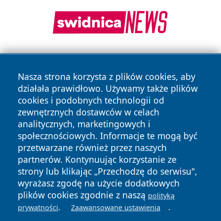
Nasza strona korzysta z plików cookies, aby
działała prawidłowo. Używamy także plików
cookies i podobnych technologii od
zewnętrznych dostawców w celach
Copyright © 2026 stargardlokalnie.pl Wszystkie prawa
analitycznych, marketingowych i
zastrzeżone.
społecznościowych. Informacje te mogą być
przetwarzane również przez naszych
partnerów. Kontynuując korzystanie ze
Polityka
Polityka
News
Autorzy
strony lub klikając „Przechodzę do serwisu",
Prywatności
Cookies
wyrażasz zgodę na użycie dodatkowych
plików cookies zgodnie z naszą
polityką
.
.
prywatności
Zaawansowane ustawienia