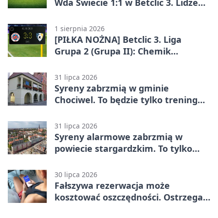
Wda Świecie 1:1 w Betclic 3. Lidze
Grupa 2 (Grupa II)
1 sierpnia 2026
[PIŁKA NOŻNA] Betclic 3. Liga
Grupa 2 (Grupa II): Chemik
Bydgoszcz – Polski Cukier Kluczevia
Stargard 3:3
31 lipca 2026
Syreny zabrzmią w gminie
Chociwel. To będzie tylko trening
systemu alarmowego
31 lipca 2026
Syreny alarmowe zabrzmią w
powiecie stargardzkim. To tylko
trening
30 lipca 2026
Fałszywa rezerwacja może
kosztować oszczędności. Ostrzega
policja ze Stargardu