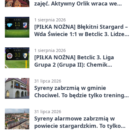
zajęć. Aktywny Orlik wraca we
wrześniu
1 sierpnia 2026
[PIŁKA NOŻNA] Błękitni Stargard –
Wda Świecie 1:1 w Betclic 3. Lidze
Grupa 2 (Grupa II)
1 sierpnia 2026
[PIŁKA NOŻNA] Betclic 3. Liga
Grupa 2 (Grupa II): Chemik
Bydgoszcz – Polski Cukier Kluczevia
Stargard 3:3
31 lipca 2026
Syreny zabrzmią w gminie
Chociwel. To będzie tylko trening
systemu alarmowego
31 lipca 2026
Syreny alarmowe zabrzmią w
powiecie stargardzkim. To tylko
trening