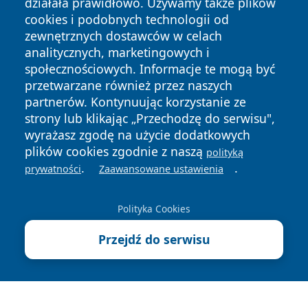
działała prawidłowo. Używamy także plików
cookies i podobnych technologii od
zewnętrznych dostawców w celach
analitycznych, marketingowych i
społecznościowych. Informacje te mogą być
Copyright © 2026 stargardlokalnie.pl Wszystkie prawa
przetwarzane również przez naszych
zastrzeżone.
partnerów. Kontynuując korzystanie ze
strony lub klikając „Przechodzę do serwisu",
wyrażasz zgodę na użycie dodatkowych
Polityka
Polityka
News
Autorzy
plików cookies zgodnie z naszą
polityką
Prywatności
Cookies
.
.
prywatności
Zaawansowane ustawienia
Polityka Cookies
Przejdź do serwisu