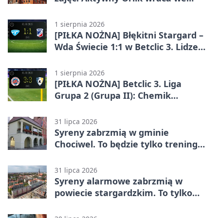
wrześniu
1 sierpnia 2026
[PIŁKA NOŻNA] Błękitni Stargard –
Wda Świecie 1:1 w Betclic 3. Lidze
Grupa 2 (Grupa II)
1 sierpnia 2026
[PIŁKA NOŻNA] Betclic 3. Liga
Grupa 2 (Grupa II): Chemik
Bydgoszcz – Polski Cukier Kluczevia
Stargard 3:3
31 lipca 2026
Syreny zabrzmią w gminie
Chociwel. To będzie tylko trening
systemu alarmowego
31 lipca 2026
Syreny alarmowe zabrzmią w
powiecie stargardzkim. To tylko
trening