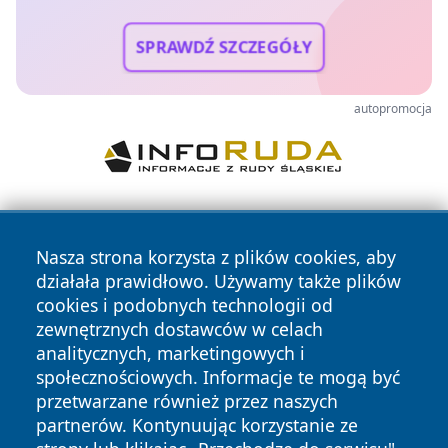
SPRAWDŹ SZCZEGÓŁY
autopromocja
Nasza strona korzysta z plików cookies, aby
działała prawidłowo. Używamy także plików
cookies i podobnych technologii od
zewnętrznych dostawców w celach
Copyright © 2026 stargardlokalnie.pl Wszystkie prawa
analitycznych, marketingowych i
zastrzeżone.
społecznościowych. Informacje te mogą być
przetwarzane również przez naszych
partnerów. Kontynuując korzystanie ze
Polityka
Polityka
News
Autorzy