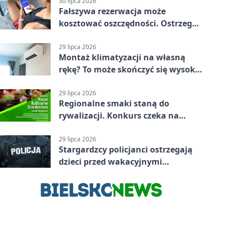
30 lipca 2026
Fałszywa rezerwacja może
kosztować oszczędności. Ostrzega
policja ze Stargardu
29 lipca 2026
Montaż klimatyzacji na własną
rękę? To może skończyć się wysoką
karą
29 lipca 2026
Regionalne smaki staną do
rywalizacji. Konkurs czeka na
zgłoszenia
29 lipca 2026
Stargardzcy policjanci ostrzegają
dzieci przed wakacyjnymi
zagrożeniami