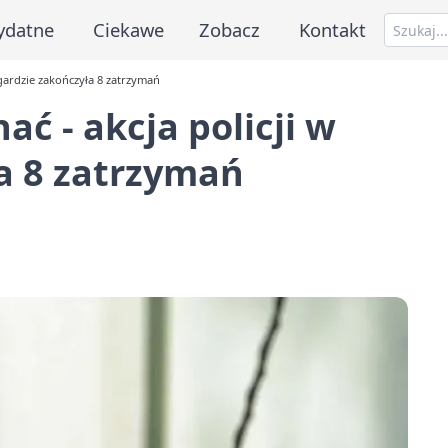
ydatne
Ciekawe
Zobacz
Kontakt
argardzie zakończyła 8 zatrzymań
hać - akcja policji w
a 8 zatrzymań