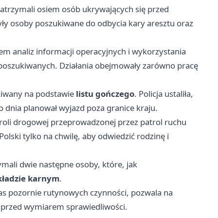
zatrzymali osiem osób ukrywających się przed
y osoby poszukiwane do odbycia kary aresztu oraz
tem analiz informacji operacyjnych i wykorzystania
 poszukiwanych. Działania obejmowały zarówno pracę
kiwany na podstawie
listu gończego
. Policja ustaliła,
o dnia planował wyjazd poza granice kraju.
roli drogowej przeprowadzonej przez patrol ruchu
olski tylko na chwilę, aby odwiedzić rodzinę i
ymali dwie następne osoby, które, jak
akładzie karnym
.
czas pozornie rutynowych czynności, pozwala na
 przed wymiarem sprawiedliwości.