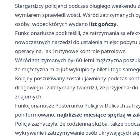
Stargardzcy policjanci podczas długiego weekendu 
wymiarem sprawiedliwości. Wśród zatrzymanych był
osoby, wobec których wydano
list gończy
.
Funkcjonariusze podkreślili, że zatrzymania są efek
nowoczesnych narzędzi do ustalenia miejsc pobytu
operacyjną, jak i rutynowe kontrole patrolowe.
Wśród zatrzymanych był 60-letni mężczyzna poszu
że mężczyzna miał już wykupiony bilet i tego sameg
Kolejny poszukiwany został ujawniony podczas kont
drogowego - zatrzymany twierdził, że przyjechał do P
znajomych.
Funkcjonariusze Posterunku Policji w Dolicach zatrz
poinformowano,
najbliższe miesiące spędzą w z
Policja zaznaczyła, że codzienna służba, także pod
wykrywanie i zatrzymywanie osób ukrywających się