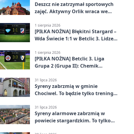
Deszcz nie zatrzymał sportowych
zajęć. Aktywny Orlik wraca we
wrześniu
1 sierpnia 2026
[PIŁKA NOŻNA] Błękitni Stargard –
Wda Świecie 1:1 w Betclic 3. Lidze
Grupa 2 (Grupa II)
1 sierpnia 2026
[PIŁKA NOŻNA] Betclic 3. Liga
Grupa 2 (Grupa II): Chemik
Bydgoszcz – Polski Cukier Kluczevia
Stargard 3:3
31 lipca 2026
Syreny zabrzmią w gminie
Chociwel. To będzie tylko trening
systemu alarmowego
31 lipca 2026
Syreny alarmowe zabrzmią w
powiecie stargardzkim. To tylko
trening