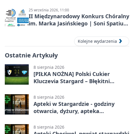
25 września 2026, 11:00
II Międzynarodowy Konkurs Chóralny
im. Marka Jasińskiego | Soni Spatium
2026 w Stargardzie
Kolejne wydarzenia
Ostatnie Artykuły
8 sierpnia 2026
[PIŁKA NOŻNA] Polski Cukier
Kluczevia Stargard – Błękitni
Stargard 2:1. Derby w Betclic 3.
Lidze Grupa 2 (Grupa II)
8 sierpnia 2026
Apteki w Stargardzie - godziny
otwarcia, dyżury, apteka
całodobowa
8 sierpnia 2026
Apteki Chociwel, powiat stargardzki