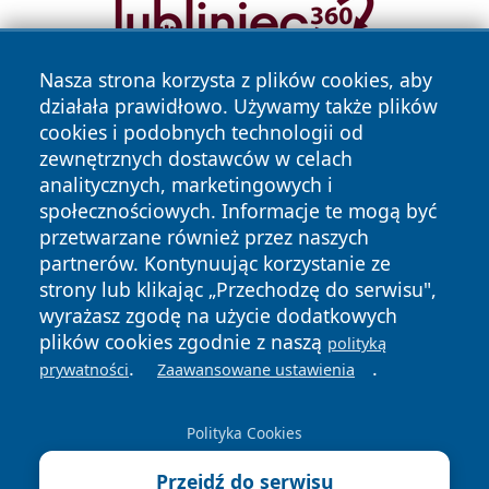
Nasza strona korzysta z plików cookies, aby
działała prawidłowo. Używamy także plików
cookies i podobnych technologii od
zewnętrznych dostawców w celach
analitycznych, marketingowych i
społecznościowych. Informacje te mogą być
Copyright © 2026 stargardlokalnie.pl Wszystkie prawa
przetwarzane również przez naszych
zastrzeżone.
partnerów. Kontynuując korzystanie ze
strony lub klikając „Przechodzę do serwisu",
wyrażasz zgodę na użycie dodatkowych
Polityka
Polityka
plików cookies zgodnie z naszą
News
Autorzy
polityką
Prywatności
Cookies
.
.
prywatności
Zaawansowane ustawienia
Polityka Cookies
Przejdź do serwisu