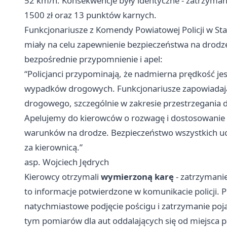
52 km/h. Konsekwencje były identyczne - zatrzyma
1500 zł oraz 13 punktów karnych.
Funkcjonariusze z Komendy Powiatowej Policji w Star
miały na celu zapewnienie bezpieczeństwa na drodze
bezpośrednie przypomnienie i apel:
“Policjanci przypominają, że nadmierna prędkość je
wypadków drogowych. Funkcjonariusze zapowiadaj
drogowego, szczególnie w zakresie przestrzegania d
Apelujemy do kierowców o rozwagę i dostosowanie 
warunków na drodze. Bezpieczeństwo wszystkich uc
za kierownicą.”
asp. Wojciech Jędrych
Kierowcy otrzymali
wymierzoną karę
- zatrzymani
to informacje potwierdzone w komunikacie policji. P
natychmiastowe podjęcie pościgu i zatrzymanie poj
tym pomiarów dla aut oddalających się od miejsca p