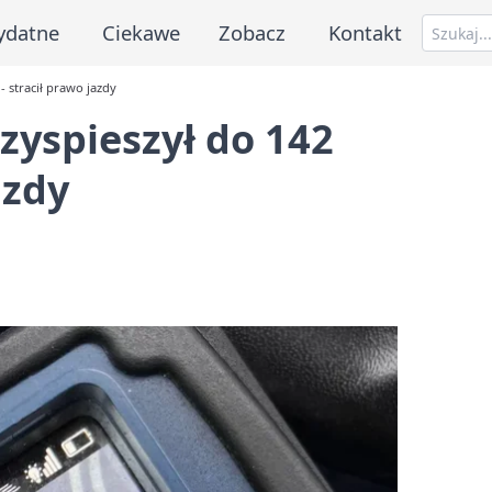
ydatne
Ciekawe
Zobacz
Kontakt
- stracił prawo jazdy
zyspieszył do 142
azdy