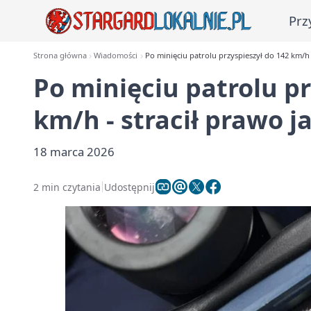
Prz
Strona główna
Wiadomości
Po minięciu patrolu przyspieszył do 142 km/h 
Po minięciu patrolu pr
km/h - stracił prawo j
18 marca 2026
2 min czytania
Udostępnij