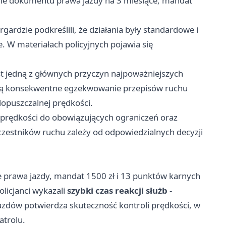
nie dokumentu prawa jazdy na 3 miesiące, mandat
gardzie podkreślili, że działania były standardowe i
. W materiałach policyjnych pojawia się
st jedną z głównych przyczyn najpoważniejszych
ą konsekwentne egzekwowanie przepisów ruchu
opuszczalnej prędkości.
prędkości do obowiązujących ograniczeń oraz
zestników ruchu zależy od odpowiedzialnych decyzji
e prawa jazdy, mandat 1500 zł i 13 punktów karnych
olicjanci wykazali
szybki czas reakcji służb
-
azdów potwierdza skuteczność kontroli prędkości, w
atrolu.