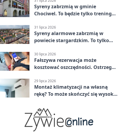
Stargard 3:3
31 lipca 2026
Syreny zabrzmią w gminie
Chociwel. To będzie tylko trening
systemu alarmowego
31 lipca 2026
Syreny alarmowe zabrzmią w
powiecie stargardzkim. To tylko
trening
30 lipca 2026
Fałszywa rezerwacja może
kosztować oszczędności. Ostrzega
policja ze Stargardu
29 lipca 2026
Montaż klimatyzacji na własną
rękę? To może skończyć się wysoką
karą