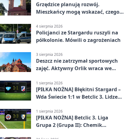
Grzędzice planują rozwój.
Mieszkańcy mogą wskazać, czego
potrzebuje wieś
4 sierpnia 2026
Policjanci ze Stargardu ruszyli na
półkolonie. Mówili o zagrożeniach
3 sierpnia 2026
Deszcz nie zatrzymał sportowych
zajęć. Aktywny Orlik wraca we
wrześniu
1 sierpnia 2026
[PIŁKA NOŻNA] Błękitni Stargard –
Wda Świecie 1:1 w Betclic 3. Lidze
Grupa 2 (Grupa II)
1 sierpnia 2026
[PIŁKA NOŻNA] Betclic 3. Liga
Grupa 2 (Grupa II): Chemik
Bydgoszcz – Polski Cukier Kluczevia