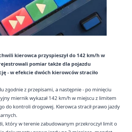
chwili kierowca przyspieszył do 142 km/h w
rejestrowali pomiar także dla pojazdu
cję - w efekcie dwóch kierowców straciło
u zgodnie z przepisami, a następnie - po minięciu
icyjny miernik wykazał 142 km/h w miejscu z limitem
 go do kontroli drogowej. Kierowca stracił prawo jazdy
karnych.
i, który w terenie zabudowanym przekroczył limit o