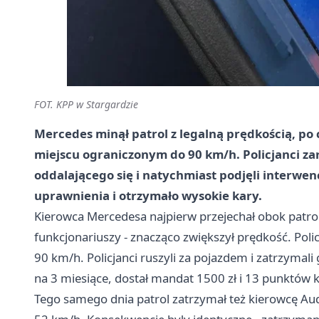
FOT. KPP w Stargardzie
Mercedes minął patrol z legalną prędkością, po 
miejscu ograniczonym do 90 km/h. Policjanci za
oddalającego się i natychmiast podjęli interwen
uprawnienia i otrzymało wysokie kary.
Kierowca Mercedesa najpierw przejechał obok patrol
funkcjonariuszy - znacząco zwiększył prędkość. Pol
90 km/h. Policjanci ruszyli za pojazdem i zatrzymali
na 3 miesiące, dostał mandat 1500 zł i 13 punktów 
Tego samego dnia patrol zatrzymał też kierowcę Aud