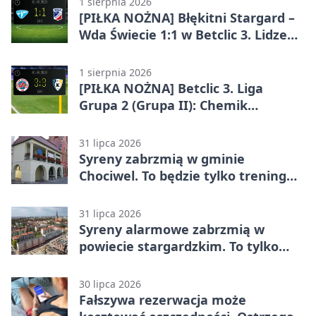
1 sierpnia 2026
[PIŁKA NOŻNA] Błękitni Stargard –
Wda Świecie 1:1 w Betclic 3. Lidze
Grupa 2 (Grupa II)
1 sierpnia 2026
[PIŁKA NOŻNA] Betclic 3. Liga
Grupa 2 (Grupa II): Chemik
Bydgoszcz – Polski Cukier Kluczevia
Stargard 3:3
31 lipca 2026
Syreny zabrzmią w gminie
Chociwel. To będzie tylko trening
systemu alarmowego
31 lipca 2026
Syreny alarmowe zabrzmią w
powiecie stargardzkim. To tylko
trening
30 lipca 2026
Fałszywa rezerwacja może