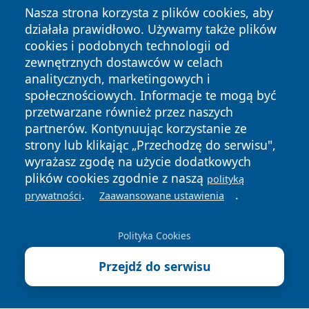
Nasza strona korzysta z plików cookies, aby
działała prawidłowo. Używamy także plików
cookies i podobnych technologii od
zewnętrznych dostawców w celach
analitycznych, marketingowych i
społecznościowych. Informacje te mogą być
Copyright © 2026 stargardlokalnie.pl Wszystkie prawa
przetwarzane również przez naszych
zastrzeżone.
partnerów. Kontynuując korzystanie ze
strony lub klikając „Przechodzę do serwisu",
wyrażasz zgodę na użycie dodatkowych
Polityka
Polityka
News
Autorzy
plików cookies zgodnie z naszą
Prywatności
Cookies
polityką
.
.
prywatności
Zaawansowane ustawienia
Polityka Cookies
Przejdź do serwisu