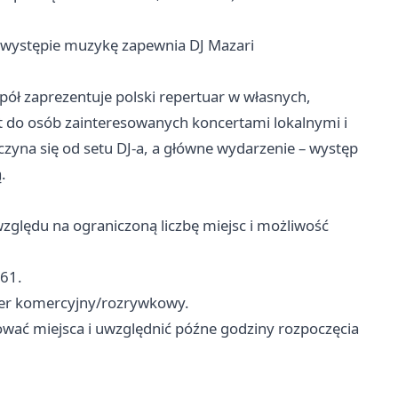
 występie muzykę zapewnia DJ Mazari
ł zaprezentuje polski repertuar w własnych,
t do osób zainteresowanych koncertami lokalnymi i
zyna się od setu DJ-a, a główne wydarzenie – występ
.
zględu na ograniczoną liczbę miejsc i możliwość
61.
kter komercyjny/rozrywkowy.
ać miejsca i uwzględnić późne godziny rozpoczęcia