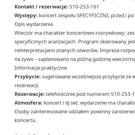
Kontakt / rezerwacje:
510-253-161
Występy:
koncert zespołu SPECYFICZNI; przed i po
Opis wydarzenia
Wieczór ma charakter koncertowo-rozrywkowy: zespó
specyficznych aranżacjach. Program skierowany jes
reinterpretacjami znanych utworów. Impreza rozpoc
na żywo – zaplanowano na późną godzinę wieczorną
Informacje praktyczne
Przybycie:
sugerowane wcześniejsze przybycie ze w
rezerwacji.
Rezerwacje:
telefonicznie pod numerem 510-253-1
Atmosfera:
koncert i dj set; wydarzenie ma chara
Osoby zainteresowane udziałem powinny zarezerwow
koncertu.