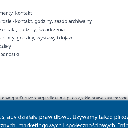
menty, kontakt
dzie - kontakt, godziny, zasób archiwalny
kontakt, godziny, świadczenia
bilety, godziny, wystawy i dojazd
ziały
jednostki
Copyright © 2026 stargardlokalnie.pl Wszystkie prawa zastrzeżone
es, aby działała prawidłowo. Używamy także plik
News
Autorzy
Polityka Prywatności
Polityka Cookie
cznych, marketingowych i społecznościowych. Inf