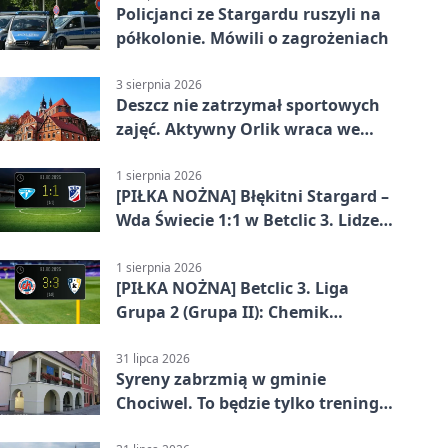
Policjanci ze Stargardu ruszyli na
półkolonie. Mówili o zagrożeniach
3 sierpnia 2026
Deszcz nie zatrzymał sportowych
zajęć. Aktywny Orlik wraca we
wrześniu
1 sierpnia 2026
[PIŁKA NOŻNA] Błękitni Stargard –
Wda Świecie 1:1 w Betclic 3. Lidze
Grupa 2 (Grupa II)
1 sierpnia 2026
[PIŁKA NOŻNA] Betclic 3. Liga
Grupa 2 (Grupa II): Chemik
Bydgoszcz – Polski Cukier Kluczevia
Stargard 3:3
31 lipca 2026
Syreny zabrzmią w gminie
Chociwel. To będzie tylko trening
systemu alarmowego