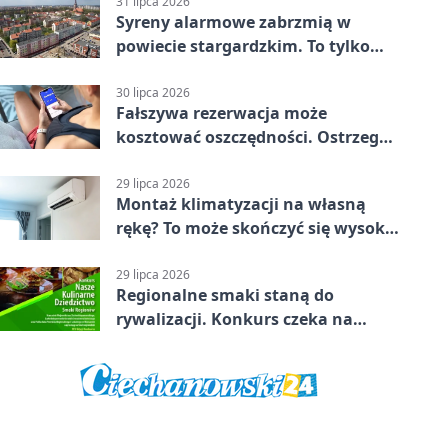
31 lipca 2026
Syreny alarmowe zabrzmią w
powiecie stargardzkim. To tylko
trening
30 lipca 2026
Fałszywa rezerwacja może
kosztować oszczędności. Ostrzega
policja ze Stargardu
29 lipca 2026
Montaż klimatyzacji na własną
rękę? To może skończyć się wysoką
karą
29 lipca 2026
Regionalne smaki staną do
rywalizacji. Konkurs czeka na
zgłoszenia