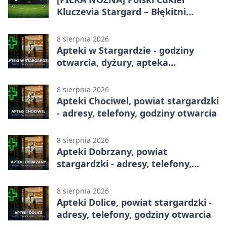
Kluczevia Stargard – Błękitni
Stargard 2:1. Derby w Betclic 3.
Lidze Grupa 2 (Grupa II)
8 sierpnia 2026
Apteki w Stargardzie - godziny
otwarcia, dyżury, apteka
całodobowa
8 sierpnia 2026
Apteki Chociwel, powiat stargardzki
- adresy, telefony, godziny otwarcia
8 sierpnia 2026
Apteki Dobrzany, powiat
stargardzki - adresy, telefony,
godziny otwarcia
8 sierpnia 2026
Apteki Dolice, powiat stargardzki -
adresy, telefony, godziny otwarcia