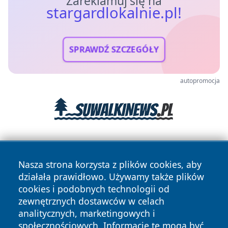
Zareklamuj się na
stargardlokalnie.pl!
SPRAWDŹ SZCZEGÓŁY
autopromocja
Nasza strona korzysta z plików cookies, aby
działała prawidłowo. Używamy także plików
cookies i podobnych technologii od
zewnętrznych dostawców w celach
Copyright © 2026 stargardlokalnie.pl Wszystkie prawa
analitycznych, marketingowych i
zastrzeżone.
społecznościowych. Informacje te mogą być