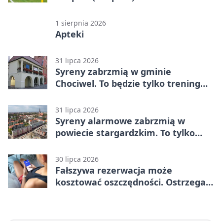
Bydgoszcz – Polski Cukier Kluczevia
Stargard 3:3
1 sierpnia 2026
Apteki
31 lipca 2026
Syreny zabrzmią w gminie
Chociwel. To będzie tylko trening
systemu alarmowego
31 lipca 2026
Syreny alarmowe zabrzmią w
powiecie stargardzkim. To tylko
trening
30 lipca 2026
Fałszywa rezerwacja może
kosztować oszczędności. Ostrzega
policja ze Stargardu