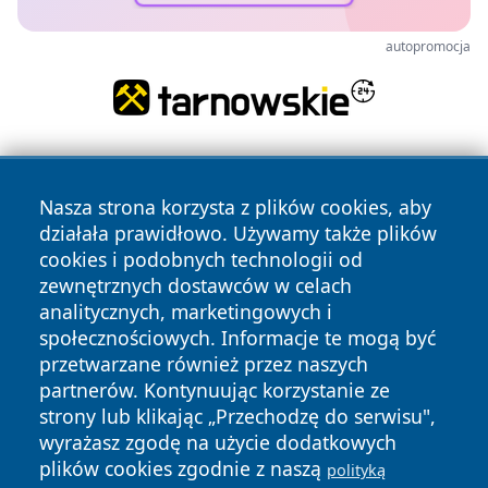
autopromocja
Nasza strona korzysta z plików cookies, aby
działała prawidłowo. Używamy także plików
cookies i podobnych technologii od
zewnętrznych dostawców w celach
Copyright © 2026 stargardlokalnie.pl Wszystkie prawa
analitycznych, marketingowych i
zastrzeżone.
społecznościowych. Informacje te mogą być
przetwarzane również przez naszych
partnerów. Kontynuując korzystanie ze
Polityka
Polityka
News
Autorzy
strony lub klikając „Przechodzę do serwisu",
Prywatności
Cookies
wyrażasz zgodę na użycie dodatkowych
plików cookies zgodnie z naszą
polityką