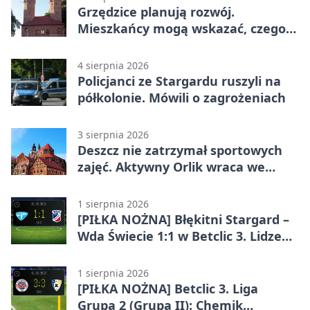
Grzędzice planują rozwój.
Mieszkańcy mogą wskazać, czego
potrzebuje wieś
4 sierpnia 2026
Policjanci ze Stargardu ruszyli na
półkolonie. Mówili o zagrożeniach
3 sierpnia 2026
Deszcz nie zatrzymał sportowych
zajęć. Aktywny Orlik wraca we
wrześniu
1 sierpnia 2026
[PIŁKA NOŻNA] Błękitni Stargard –
Wda Świecie 1:1 w Betclic 3. Lidze
Grupa 2 (Grupa II)
1 sierpnia 2026
[PIŁKA NOŻNA] Betclic 3. Liga
Grupa 2 (Grupa II): Chemik