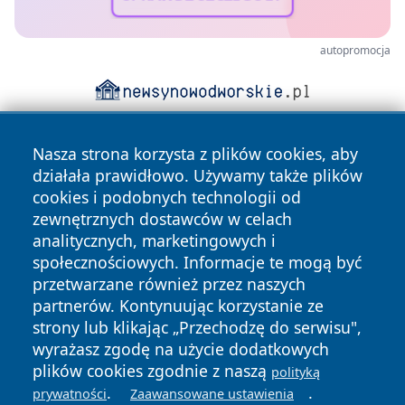
autopromocja
Nasza strona korzysta z plików cookies, aby
działała prawidłowo. Używamy także plików
cookies i podobnych technologii od
zewnętrznych dostawców w celach
analitycznych, marketingowych i
Copyright © 2026 stargardlokalnie.pl Wszystkie prawa
społecznościowych. Informacje te mogą być
zastrzeżone.
przetwarzane również przez naszych
partnerów. Kontynuując korzystanie ze
strony lub klikając „Przechodzę do serwisu",
Polityka
Polityka
News
Autorzy
wyrażasz zgodę na użycie dodatkowych
Prywatności
Cookies
plików cookies zgodnie z naszą
polityką
.
.
prywatności
Zaawansowane ustawienia