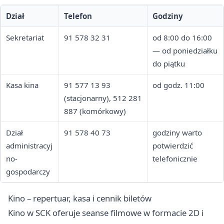
Dział
Telefon
Godziny
Sekretariat
91 578 32 31
od 8:00 do 16:00
— od poniedziałku
do piątku
Kasa kina
91 577 13 93
od godz. 11:00
(stacjonarny), 512 281
887 (komórkowy)
Dział
91 578 40 73
godziny warto
administracyj
potwierdzić
no-
telefonicznie
gospodarczy
Kino – repertuar, kasa i cennik biletów
Kino w SCK oferuje seanse filmowe w formacie 2D i