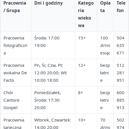
Pracownia
Dni i godziny
Katego
Opła
Tele
/ Grupa
ria
ta
fon
wieko
wa
Pracownia
Środa: 17:00
15+
100
504
fotograficzn
19:00
zł/mi
635
a
esiąc
671
Pracownia
Pn, Śr, Czw, Pt:
12+
bezp
512
wokalna De
12:00 20:00; Wt:
łatni
281
Facto
10:00 18:00
e
951
Chór
Poniedziałek,
8+
bezp
600
Cantore
Środa: 17:30
łatni
885
Gospel
20:00
e
913
Pracownia
Wtorek, Czwartek:
10+
70
502
taneczna
14:00 20:00
zł/mi
974