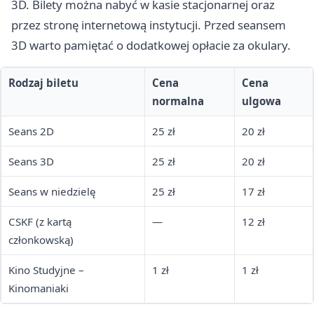
3D. Bilety można nabyć w kasie stacjonarnej oraz
przez stronę internetową instytucji. Przed seansem
3D warto pamiętać o dodatkowej opłacie za okulary.
Rodzaj biletu
Cena
Cena
normalna
ulgowa
Seans 2D
25 zł
20 zł
Seans 3D
25 zł
20 zł
Seans w niedzielę
25 zł
17 zł
CSKF (z kartą
—
12 zł
członkowską)
Kino Studyjne –
1 zł
1 zł
Kinomaniaki