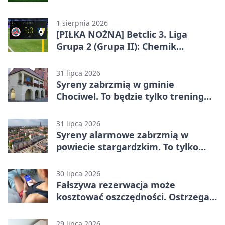
Grupa 2 (Grupa II)
1 sierpnia 2026
[PIŁKA NOŻNA] Betclic 3. Liga
Grupa 2 (Grupa II): Chemik
Bydgoszcz – Polski Cukier Kluczevia
Stargard 3:3
31 lipca 2026
Syreny zabrzmią w gminie
Chociwel. To będzie tylko trening
systemu alarmowego
31 lipca 2026
Syreny alarmowe zabrzmią w
powiecie stargardzkim. To tylko
trening
30 lipca 2026
Fałszywa rezerwacja może
kosztować oszczędności. Ostrzega
policja ze Stargardu
29 lipca 2026