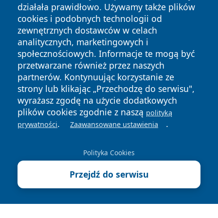
działała prawidłowo. Używamy także plików
cookies i podobnych technologii od
zewnętrznych dostawców w celach
analitycznych, marketingowych i
społecznościowych. Informacje te mogą być
przetwarzane również przez naszych
Copyright © 2026 stargardlokalnie.pl Wszystkie prawa
zastrzeżone.
partnerów. Kontynuując korzystanie ze
strony lub klikając „Przechodzę do serwisu",
wyrażasz zgodę na użycie dodatkowych
Polityka
Polityka
plików cookies zgodnie z naszą
polityką
News
Autorzy
Prywatności
Cookies
.
.
prywatności
Zaawansowane ustawienia
Polityka Cookies
Przejdź do serwisu