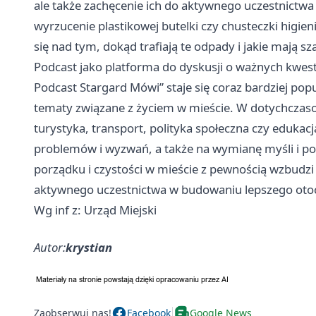
ale także zachęcenie ich do aktywnego uczestnictwa 
wyrzucenie plastikowej butelki czy chusteczki higie
się nad tym, dokąd trafiają te odpady i jakie mają sz
Podcast jako platforma do dyskusji o ważnych kwes
Podcast
Stargard
Mówi” staje się coraz bardziej po
tematy związane z życiem w mieście. W dotychczaso
turystyka, transport, polityka społeczna czy edukac
problemów i wyzwań, a także na wymianę myśli i po
porządku i czystości w mieście z pewnością wzbudz
aktywnego uczestnictwa w budowaniu lepszego otoc
Wg inf z: Urząd Miejski
Autor:
krystian
Zaobserwuj nas!
Facebook
Google News