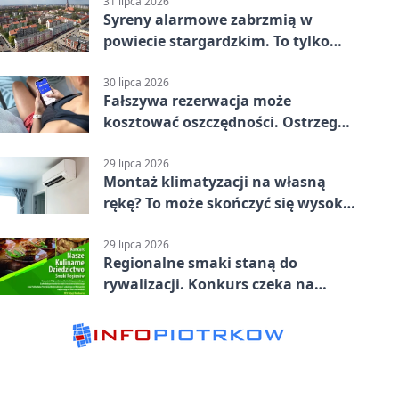
31 lipca 2026
Syreny alarmowe zabrzmią w
powiecie stargardzkim. To tylko
trening
30 lipca 2026
Fałszywa rezerwacja może
kosztować oszczędności. Ostrzega
policja ze Stargardu
29 lipca 2026
Montaż klimatyzacji na własną
rękę? To może skończyć się wysoką
karą
29 lipca 2026
Regionalne smaki staną do
rywalizacji. Konkurs czeka na
zgłoszenia