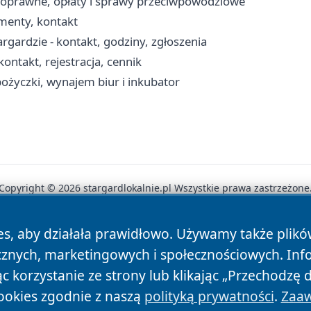
noprawne, opłaty i sprawy przeciwpowodziowe
menty, kontakt
ardzie - kontakt, godziny, zgłoszenia
ontakt, rejestracja, cennik
ożyczki, wynajem biur i inkubator
Copyright © 2026 stargardlokalnie.pl Wszystkie prawa zastrzeżone
es, aby działała prawidłowo. Używamy także plik
News
Autorzy
Polityka Prywatności
Polityka Cookie
cznych, marketingowych i społecznościowych. Inf
 korzystanie ze strony lub klikając „Przechodzę 
ookies zgodnie z naszą
polityką prywatności
.
Zaaw