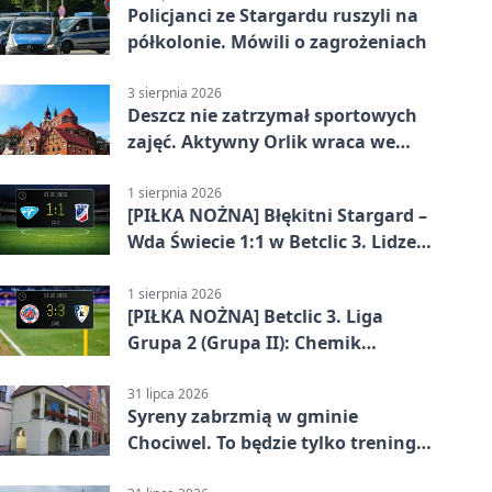
Policjanci ze Stargardu ruszyli na
półkolonie. Mówili o zagrożeniach
3 sierpnia 2026
Deszcz nie zatrzymał sportowych
zajęć. Aktywny Orlik wraca we
wrześniu
1 sierpnia 2026
[PIŁKA NOŻNA] Błękitni Stargard –
Wda Świecie 1:1 w Betclic 3. Lidze
Grupa 2 (Grupa II)
1 sierpnia 2026
[PIŁKA NOŻNA] Betclic 3. Liga
Grupa 2 (Grupa II): Chemik
Bydgoszcz – Polski Cukier Kluczevia
Stargard 3:3
31 lipca 2026
Syreny zabrzmią w gminie
Chociwel. To będzie tylko trening
systemu alarmowego