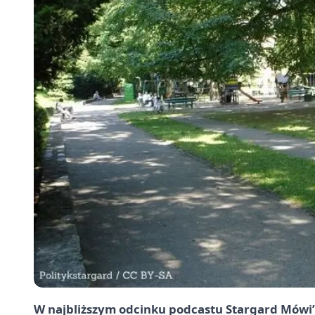
W najbliższym odcinku podcastu
Stargard
Mówi” 