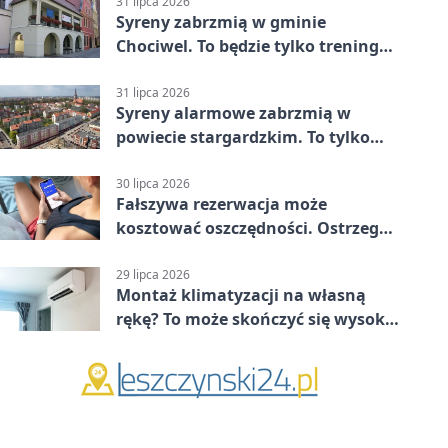
Stargard 3:3
31 lipca 2026
Syreny zabrzmią w gminie
Chociwel. To będzie tylko trening
systemu alarmowego
31 lipca 2026
Syreny alarmowe zabrzmią w
powiecie stargardzkim. To tylko
trening
30 lipca 2026
Fałszywa rezerwacja może
kosztować oszczędności. Ostrzega
policja ze Stargardu
29 lipca 2026
Montaż klimatyzacji na własną
rękę? To może skończyć się wysoką
karą