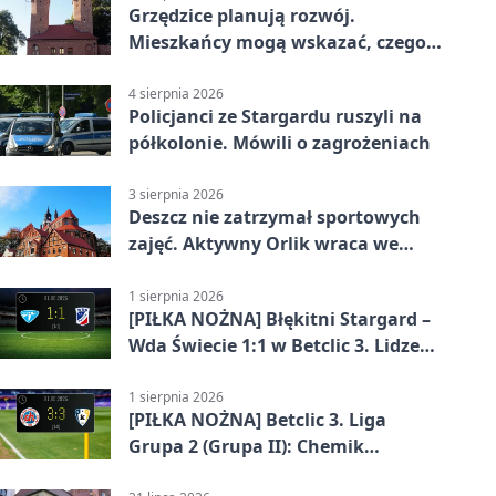
Grzędzice planują rozwój.
Mieszkańcy mogą wskazać, czego
potrzebuje wieś
4 sierpnia 2026
Policjanci ze Stargardu ruszyli na
półkolonie. Mówili o zagrożeniach
3 sierpnia 2026
Deszcz nie zatrzymał sportowych
zajęć. Aktywny Orlik wraca we
wrześniu
1 sierpnia 2026
[PIŁKA NOŻNA] Błękitni Stargard –
Wda Świecie 1:1 w Betclic 3. Lidze
Grupa 2 (Grupa II)
1 sierpnia 2026
[PIŁKA NOŻNA] Betclic 3. Liga
Grupa 2 (Grupa II): Chemik
Bydgoszcz – Polski Cukier Kluczevia