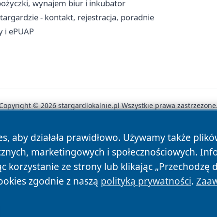
ożyczki, wynajem biur i inkubator
rgardzie - kontakt, rejestracja, poradnie
ty i ePUAP
Copyright © 2026 stargardlokalnie.pl Wszystkie prawa zastrzeżone
es, aby działała prawidłowo. Używamy także plik
News
Autorzy
Polityka Prywatności
Polityka Cookie
cznych, marketingowych i społecznościowych. Inf
 korzystanie ze strony lub klikając „Przechodzę 
ookies zgodnie z naszą
polityką prywatności
.
Zaaw