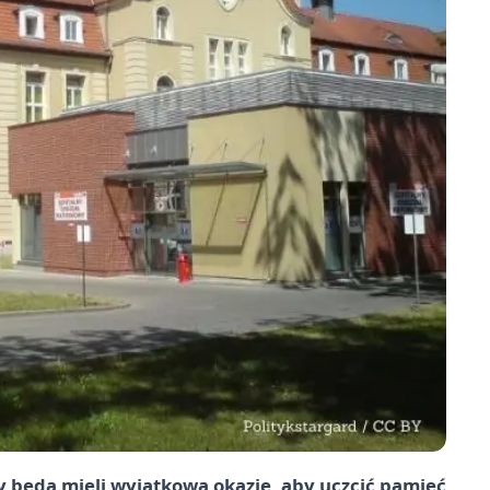
 będą mieli wyjątkową okazję, aby uczcić pamięć