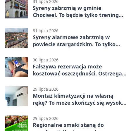
31 lipca 2026
Syreny zabrzmią w gminie
Chociwel. To będzie tylko trening
systemu alarmowego
31 lipca 2026
Syreny alarmowe zabrzmią w
powiecie stargardzkim. To tylko
trening
30 lipca 2026
Fałszywa rezerwacja może
kosztować oszczędności. Ostrzega
policja ze Stargardu
29 lipca 2026
Montaż klimatyzacji na własną
rękę? To może skończyć się wysoką
karą
29 lipca 2026
Regionalne smaki staną do