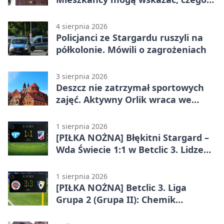
potrzebuje wieś
4 sierpnia 2026
Policjanci ze Stargardu ruszyli na
półkolonie. Mówili o zagrożeniach
3 sierpnia 2026
Deszcz nie zatrzymał sportowych
zajęć. Aktywny Orlik wraca we
wrześniu
1 sierpnia 2026
[PIŁKA NOŻNA] Błękitni Stargard –
Wda Świecie 1:1 w Betclic 3. Lidze
Grupa 2 (Grupa II)
1 sierpnia 2026
[PIŁKA NOŻNA] Betclic 3. Liga
Grupa 2 (Grupa II): Chemik
Bydgoszcz – Polski Cukier Kluczevia
Stargard 3:3