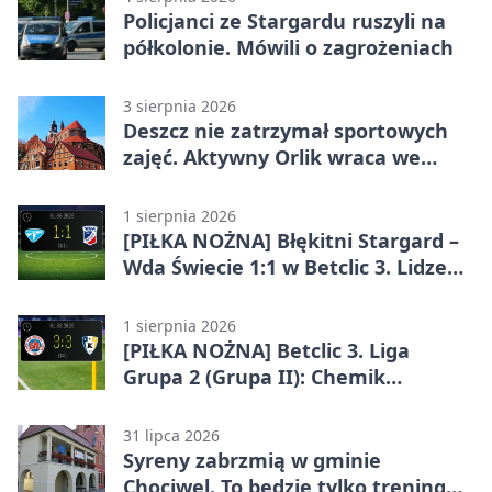
Policjanci ze Stargardu ruszyli na
półkolonie. Mówili o zagrożeniach
3 sierpnia 2026
Deszcz nie zatrzymał sportowych
zajęć. Aktywny Orlik wraca we
wrześniu
1 sierpnia 2026
[PIŁKA NOŻNA] Błękitni Stargard –
Wda Świecie 1:1 w Betclic 3. Lidze
Grupa 2 (Grupa II)
1 sierpnia 2026
[PIŁKA NOŻNA] Betclic 3. Liga
Grupa 2 (Grupa II): Chemik
Bydgoszcz – Polski Cukier Kluczevia
Stargard 3:3
31 lipca 2026
Syreny zabrzmią w gminie
Chociwel. To będzie tylko trening