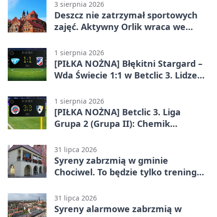
3 sierpnia 2026
Deszcz nie zatrzymał sportowych
zajęć. Aktywny Orlik wraca we
wrześniu
1 sierpnia 2026
[PIŁKA NOŻNA] Błękitni Stargard –
Wda Świecie 1:1 w Betclic 3. Lidze
Grupa 2 (Grupa II)
1 sierpnia 2026
[PIŁKA NOŻNA] Betclic 3. Liga
Grupa 2 (Grupa II): Chemik
Bydgoszcz – Polski Cukier Kluczevia
Stargard 3:3
31 lipca 2026
Syreny zabrzmią w gminie
Chociwel. To będzie tylko trening
systemu alarmowego
31 lipca 2026
Syreny alarmowe zabrzmią w