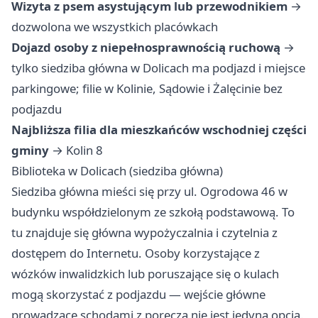
Wizyta z psem asystującym lub przewodnikiem
→
dozwolona we wszystkich placówkach
Dojazd osoby z niepełnosprawnością ruchową
→
tylko siedziba główna w Dolicach ma podjazd i miejsce
parkingowe; filie w Kolinie, Sądowie i Żalęcinie bez
podjazdu
Najbliższa filia dla mieszkańców wschodniej części
gminy
→ Kolin 8
Biblioteka w Dolicach (siedziba główna)
Siedziba główna mieści się przy ul. Ogrodowa 46 w
budynku współdzielonym ze szkołą podstawową. To
tu znajduje się główna wypożyczalnia i czytelnia z
dostępem do Internetu. Osoby korzystające z
wózków inwalidzkich lub poruszające się o kulach
mogą skorzystać z podjazdu — wejście główne
prowadzące schodami z poręczą nie jest jedyną opcją.