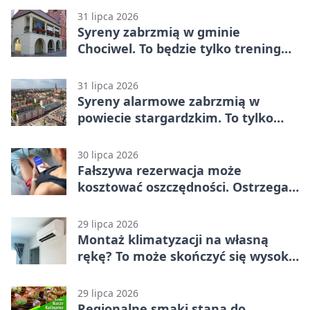
Stargard 3:3
31 lipca 2026
Syreny zabrzmią w gminie
Chociwel. To będzie tylko trening
systemu alarmowego
31 lipca 2026
Syreny alarmowe zabrzmią w
powiecie stargardzkim. To tylko
trening
30 lipca 2026
Fałszywa rezerwacja może
kosztować oszczędności. Ostrzega
policja ze Stargardu
29 lipca 2026
Montaż klimatyzacji na własną
rękę? To może skończyć się wysoką
karą
29 lipca 2026
Regionalne smaki staną do