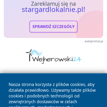
Zareklamuj się na
stargardlokalnie.pl!
SPRAWDŹ SZCZEGÓŁY
autopromocja
Nasza strona korzysta z plików cookies, aby
działała prawidłowo. Używamy także plików
cookies i podobnych technologii od
zewnętrznych dostawców w celach
Copyright © 2026 stargardlokalnie.pl Wszystkie prawa