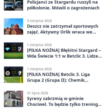
Policjanci ze Stargardu ruszyli na
półkolonie. Mówili o zagrożeniach
3 sierpnia 2026
Deszcz nie zatrzymał sportowych
zajęć. Aktywny Orlik wraca we
wrześniu
1 sierpnia 2026
[PIŁKA NOŻNA] Błękitni Stargard –
Wda Świecie 1:1 w Betclic 3. Lidze
Grupa 2 (Grupa II)
1 sierpnia 2026
[PIŁKA NOŻNA] Betclic 3. Liga
Grupa 2 (Grupa II): Chemik
Bydgoszcz – Polski Cukier Kluczevia
Stargard 3:3
31 lipca 2026
Syreny zabrzmią w gminie
Chociwel. To będzie tylko trening