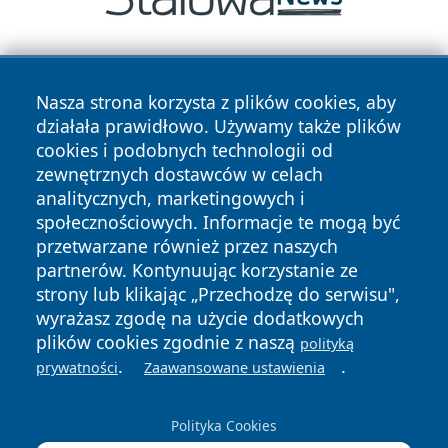
Nasza strona korzysta z plików cookies, aby
działała prawidłowo. Używamy także plików
cookies i podobnych technologii od
zewnętrznych dostawców w celach
Copyright © 2026 stargardlokalnie.pl Wszystkie prawa
analitycznych, marketingowych i
zastrzeżone.
społecznościowych. Informacje te mogą być
przetwarzane również przez naszych
partnerów. Kontynuując korzystanie ze
Polityka
Polityka
News
Autorzy
strony lub klikając „Przechodzę do serwisu",
Prywatności
Cookies
wyrażasz zgodę na użycie dodatkowych
plików cookies zgodnie z naszą
polityką
.
.
prywatności
Zaawansowane ustawienia
Polityka Cookies