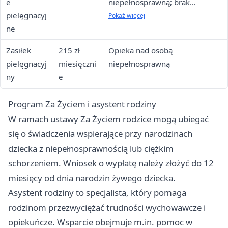
e
niepełnosprawną; brak
pielęgnacyj
kryterium dochodowego
Pokaż więcej
ne
Zasiłek
215 zł
Opieka nad osobą
pielęgnacyj
miesięczni
niepełnosprawną
ny
e
Program Za Życiem i asystent rodziny
W ramach ustawy Za Życiem rodzice mogą ubiegać
się o świadczenia wspierające przy narodzinach
dziecka z niepełnosprawnością lub ciężkim
schorzeniem. Wniosek o wypłatę należy złożyć do 12
miesięcy od dnia narodzin żywego dziecka.
Asystent rodziny to specjalista, który pomaga
rodzinom przezwyciężać trudności wychowawcze i
opiekuńcze. Wsparcie obejmuje m.in. pomoc w