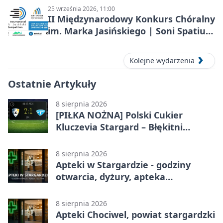
25 września 2026, 11:00
II Międzynarodowy Konkurs Chóralny
im. Marka Jasińskiego | Soni Spatium
2026 w Stargardzie
Kolejne wydarzenia
Ostatnie Artykuły
8 sierpnia 2026
[PIŁKA NOŻNA] Polski Cukier
Kluczevia Stargard – Błękitni
Stargard 2:1. Derby w Betclic 3.
Lidze Grupa 2 (Grupa II)
8 sierpnia 2026
Apteki w Stargardzie - godziny
otwarcia, dyżury, apteka
całodobowa
8 sierpnia 2026
Apteki Chociwel, powiat stargardzki