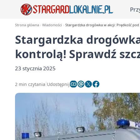
Prz
Strona główna
Wiadomości
Stargardzka drogówka w akcji: Prędkość pod 
Stargardzka drogówka 
kontrolą! Sprawdź szc
23 stycznia 2025
2 min czytania
Udostępnij