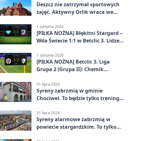
Deszcz nie zatrzymał sportowych
zajęć. Aktywny Orlik wraca we
wrześniu
1 sierpnia 2026
[PIŁKA NOŻNA] Błękitni Stargard –
Wda Świecie 1:1 w Betclic 3. Lidze
Grupa 2 (Grupa II)
1 sierpnia 2026
[PIŁKA NOŻNA] Betclic 3. Liga
Grupa 2 (Grupa II): Chemik
Bydgoszcz – Polski Cukier Kluczevia
Stargard 3:3
31 lipca 2026
Syreny zabrzmią w gminie
Chociwel. To będzie tylko trening
systemu alarmowego
31 lipca 2026
Syreny alarmowe zabrzmią w
powiecie stargardzkim. To tylko
trening