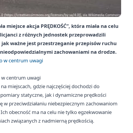
a miejsce akcja PRĘDKOŚĆ”, która miała na celu
icjanci z różnych jednostek przeprowadzili
 jak ważne jest przestrzeganie przepisów ruchu
z nieodpowiedzialnymi zachowaniami na drodze.
go w centrum uwagi
o w centrum uwagi
 na miejscach, gdzie najczęściej dochodzi do
omiary statyczne, jak i dynamiczne prędkości
j się w przeciwdziałaniu niebezpiecznym zachowaniom
. Ich obecność ma na celu nie tylko egzekwowanie
niach związanych z nadmierną prędkością.