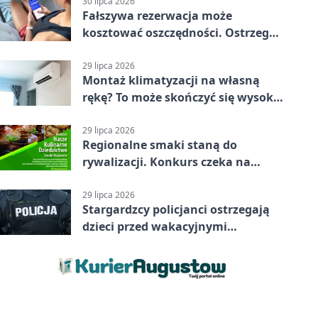
30 lipca 2026
Fałszywa rezerwacja może
kosztować oszczędności. Ostrzega
policja ze Stargardu
29 lipca 2026
Montaż klimatyzacji na własną
rękę? To może skończyć się wysoką
karą
29 lipca 2026
Regionalne smaki staną do
rywalizacji. Konkurs czeka na
zgłoszenia
29 lipca 2026
Stargardzcy policjanci ostrzegają
dzieci przed wakacyjnymi
zagrożeniami