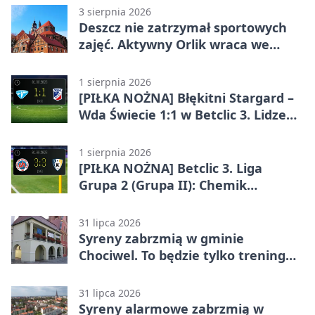
3 sierpnia 2026
Deszcz nie zatrzymał sportowych
zajęć. Aktywny Orlik wraca we
wrześniu
1 sierpnia 2026
[PIŁKA NOŻNA] Błękitni Stargard –
Wda Świecie 1:1 w Betclic 3. Lidze
Grupa 2 (Grupa II)
1 sierpnia 2026
[PIŁKA NOŻNA] Betclic 3. Liga
Grupa 2 (Grupa II): Chemik
Bydgoszcz – Polski Cukier Kluczevia
Stargard 3:3
31 lipca 2026
Syreny zabrzmią w gminie
Chociwel. To będzie tylko trening
systemu alarmowego
31 lipca 2026
Syreny alarmowe zabrzmią w