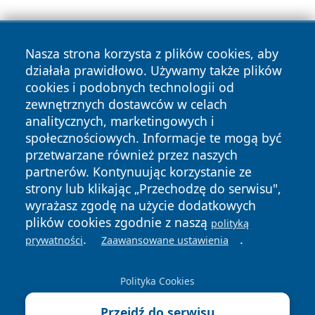
Nasza strona korzysta z plików cookies, aby
działała prawidłowo. Używamy także plików
cookies i podobnych technologii od
zewnętrznych dostawców w celach
Copyright © 2026 stargardlokalnie.pl Wszystkie prawa
analitycznych, marketingowych i
zastrzeżone.
społecznościowych. Informacje te mogą być
przetwarzane również przez naszych
partnerów. Kontynuując korzystanie ze
Polityka
Polityka
News
Autorzy
strony lub klikając „Przechodzę do serwisu",
Prywatności
Cookies
wyrażasz zgodę na użycie dodatkowych
plików cookies zgodnie z naszą
polityką
.
.
prywatności
Zaawansowane ustawienia
Polityka Cookies
Przejdź do serwisu