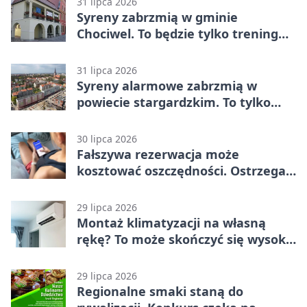
31 lipca 2026
Syreny zabrzmią w gminie
Chociwel. To będzie tylko trening
systemu alarmowego
31 lipca 2026
Syreny alarmowe zabrzmią w
powiecie stargardzkim. To tylko
trening
30 lipca 2026
Fałszywa rezerwacja może
kosztować oszczędności. Ostrzega
policja ze Stargardu
29 lipca 2026
Montaż klimatyzacji na własną
rękę? To może skończyć się wysoką
karą
29 lipca 2026
Regionalne smaki staną do