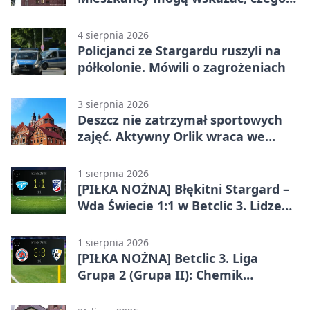
potrzebuje wieś
4 sierpnia 2026
Policjanci ze Stargardu ruszyli na
półkolonie. Mówili o zagrożeniach
3 sierpnia 2026
Deszcz nie zatrzymał sportowych
zajęć. Aktywny Orlik wraca we
wrześniu
1 sierpnia 2026
[PIŁKA NOŻNA] Błękitni Stargard –
Wda Świecie 1:1 w Betclic 3. Lidze
Grupa 2 (Grupa II)
1 sierpnia 2026
[PIŁKA NOŻNA] Betclic 3. Liga
Grupa 2 (Grupa II): Chemik
Bydgoszcz – Polski Cukier Kluczevia
Stargard 3:3