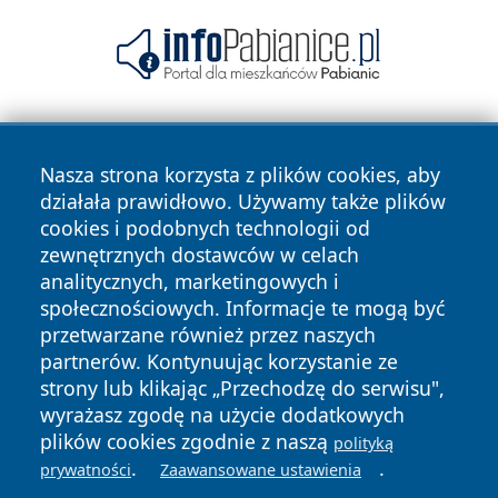
Nasza strona korzysta z plików cookies, aby
działała prawidłowo. Używamy także plików
cookies i podobnych technologii od
zewnętrznych dostawców w celach
Copyright © 2026 stargardlokalnie.pl Wszystkie prawa
analitycznych, marketingowych i
zastrzeżone.
społecznościowych. Informacje te mogą być
przetwarzane również przez naszych
partnerów. Kontynuując korzystanie ze
Polityka
Polityka
News
Autorzy
strony lub klikając „Przechodzę do serwisu",
Prywatności
Cookies
wyrażasz zgodę na użycie dodatkowych
plików cookies zgodnie z naszą
polityką
.
.
prywatności
Zaawansowane ustawienia