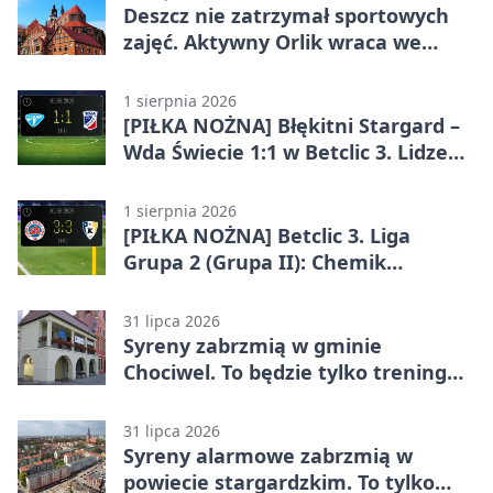
Deszcz nie zatrzymał sportowych
zajęć. Aktywny Orlik wraca we
wrześniu
1 sierpnia 2026
[PIŁKA NOŻNA] Błękitni Stargard –
Wda Świecie 1:1 w Betclic 3. Lidze
Grupa 2 (Grupa II)
1 sierpnia 2026
[PIŁKA NOŻNA] Betclic 3. Liga
Grupa 2 (Grupa II): Chemik
Bydgoszcz – Polski Cukier Kluczevia
Stargard 3:3
31 lipca 2026
Syreny zabrzmią w gminie
Chociwel. To będzie tylko trening
systemu alarmowego
31 lipca 2026
Syreny alarmowe zabrzmią w
powiecie stargardzkim. To tylko