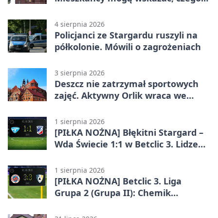
potrzebuje wieś
4 sierpnia 2026
Policjanci ze Stargardu ruszyli na
półkolonie. Mówili o zagrożeniach
3 sierpnia 2026
Deszcz nie zatrzymał sportowych
zajęć. Aktywny Orlik wraca we
wrześniu
1 sierpnia 2026
[PIŁKA NOŻNA] Błękitni Stargard –
Wda Świecie 1:1 w Betclic 3. Lidze
Grupa 2 (Grupa II)
1 sierpnia 2026
[PIŁKA NOŻNA] Betclic 3. Liga
Grupa 2 (Grupa II): Chemik
Bydgoszcz – Polski Cukier Kluczevia
Stargard 3:3