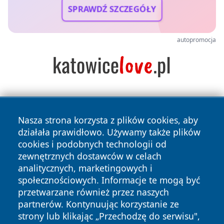
SPRAWDŹ SZCZEGÓŁY
autopromocja
Nasza strona korzysta z plików cookies, aby
działała prawidłowo. Używamy także plików
cookies i podobnych technologii od
zewnętrznych dostawców w celach
Copyright © 2026 stargardlokalnie.pl Wszystkie prawa
analitycznych, marketingowych i
zastrzeżone.
społecznościowych. Informacje te mogą być
przetwarzane również przez naszych
partnerów. Kontynuując korzystanie ze
Polityka
Polityka
News
Autorzy
strony lub klikając „Przechodzę do serwisu",
Prywatności
Cookies