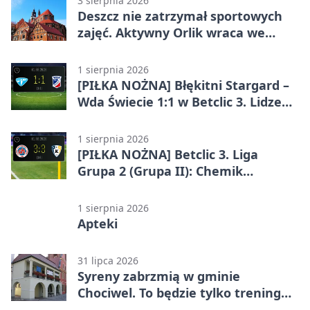
3 sierpnia 2026
Deszcz nie zatrzymał sportowych
zajęć. Aktywny Orlik wraca we
wrześniu
1 sierpnia 2026
[PIŁKA NOŻNA] Błękitni Stargard –
Wda Świecie 1:1 w Betclic 3. Lidze
Grupa 2 (Grupa II)
1 sierpnia 2026
[PIŁKA NOŻNA] Betclic 3. Liga
Grupa 2 (Grupa II): Chemik
Bydgoszcz – Polski Cukier Kluczevia
Stargard 3:3
1 sierpnia 2026
Apteki
31 lipca 2026
Syreny zabrzmią w gminie
Chociwel. To będzie tylko trening
systemu alarmowego