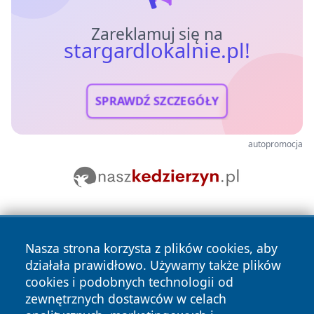
Zareklamuj się na
stargardlokalnie.pl!
SPRAWDŹ SZCZEGÓŁY
autopromocja
Nasza strona korzysta z plików cookies, aby
działała prawidłowo. Używamy także plików
cookies i podobnych technologii od
zewnętrznych dostawców w celach
Copyright © 2026 stargardlokalnie.pl Wszystkie prawa