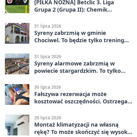
[PIŁKA NOŻNA] Betclic 3. Liga
Grupa 2 (Grupa II): Chemik
Bydgoszcz – Polski Cukier Kluczevia
Stargard 3:3
31 lipca 2026
Syreny zabrzmią w gminie
Chociwel. To będzie tylko trening
systemu alarmowego
31 lipca 2026
Syreny alarmowe zabrzmią w
powiecie stargardzkim. To tylko
trening
30 lipca 2026
Fałszywa rezerwacja może
kosztować oszczędności. Ostrzega
policja ze Stargardu
29 lipca 2026
Montaż klimatyzacji na własną
rękę? To może skończyć się wysoką