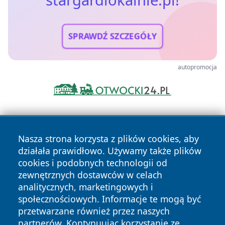
SPRAWDŹ SZCZEGÓŁY
autopromocja
Nasza strona korzysta z plików cookies, aby
działała prawidłowo. Używamy także plików
cookies i podobnych technologii od
zewnętrznych dostawców w celach
Copyright © 2026 stargardlokalnie.pl Wszystkie prawa
analitycznych, marketingowych i
zastrzeżone.
społecznościowych. Informacje te mogą być
przetwarzane również przez naszych
partnerów. Kontynuując korzystanie ze
Polityka
Polityka