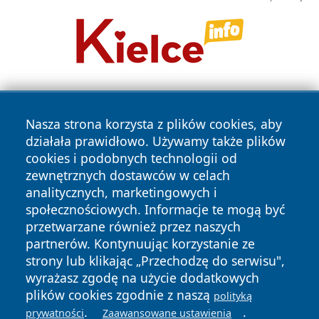
Nasza strona korzysta z plików cookies, aby
działała prawidłowo. Używamy także plików
cookies i podobnych technologii od
zewnętrznych dostawców w celach
Copyright © 2026 stargardlokalnie.pl Wszystkie prawa
analitycznych, marketingowych i
zastrzeżone.
społecznościowych. Informacje te mogą być
przetwarzane również przez naszych
partnerów. Kontynuując korzystanie ze
Polityka
Polityka
News
Autorzy
strony lub klikając „Przechodzę do serwisu",
Prywatności
Cookies
wyrażasz zgodę na użycie dodatkowych
plików cookies zgodnie z naszą
polityką
.
.
prywatności
Zaawansowane ustawienia