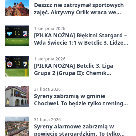
Deszcz nie zatrzymał sportowych
zajęć. Aktywny Orlik wraca we
wrześniu
1 sierpnia 2026
[PIŁKA NOŻNA] Błękitni Stargard –
Wda Świecie 1:1 w Betclic 3. Lidze
Grupa 2 (Grupa II)
1 sierpnia 2026
[PIŁKA NOŻNA] Betclic 3. Liga
Grupa 2 (Grupa II): Chemik
Bydgoszcz – Polski Cukier Kluczevia
Stargard 3:3
31 lipca 2026
Syreny zabrzmią w gminie
Chociwel. To będzie tylko trening
systemu alarmowego
31 lipca 2026
Syreny alarmowe zabrzmią w
powiecie stargardzkim. To tylko