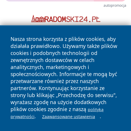
autopromocja
Nasza strona korzysta z plików cookies, aby
działała prawidłowo. Używamy także plików
cookies i podobnych technologii od
zewnętrznych dostawców w celach
analitycznych, marketingowych i
Copyright © 2026 stargardlokalnie.pl Wszystkie prawa
społecznościowych. Informacje te mogą być
zastrzeżone.
przetwarzane również przez naszych
partnerów. Kontynuując korzystanie ze
strony lub klikając „Przechodzę do serwisu",
Polityka
Polityka
News
Autorzy
wyrażasz zgodę na użycie dodatkowych
Prywatności
Cookies
plików cookies zgodnie z naszą
polityką
.
.
prywatności
Zaawansowane ustawienia