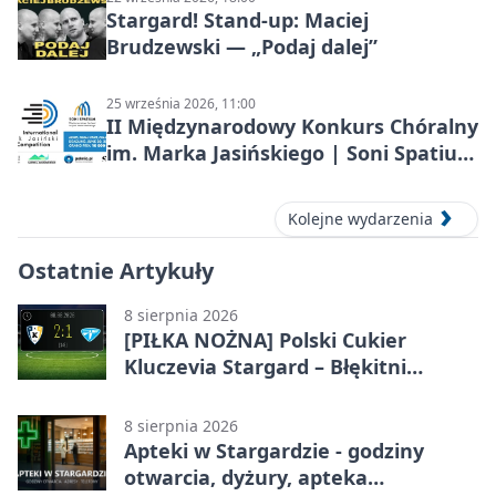
Stargard! Stand-up: Maciej
Brudzewski — „Podaj dalej”
25 września 2026, 11:00
II Międzynarodowy Konkurs Chóralny
im. Marka Jasińskiego | Soni Spatium
2026 w Stargardzie
Kolejne wydarzenia
Ostatnie Artykuły
8 sierpnia 2026
[PIŁKA NOŻNA] Polski Cukier
Kluczevia Stargard – Błękitni
Stargard 2:1. Derby w Betclic 3.
Lidze Grupa 2 (Grupa II)
8 sierpnia 2026
Apteki w Stargardzie - godziny
otwarcia, dyżury, apteka