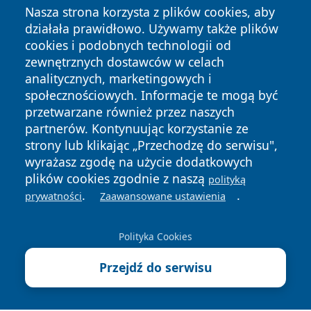
Nasza strona korzysta z plików cookies, aby
działała prawidłowo. Używamy także plików
cookies i podobnych technologii od
zewnętrznych dostawców w celach
analitycznych, marketingowych i
Copyright © 2026 stargardlokalnie.pl Wszystkie prawa
społecznościowych. Informacje te mogą być
zastrzeżone.
przetwarzane również przez naszych
partnerów. Kontynuując korzystanie ze
strony lub klikając „Przechodzę do serwisu",
Polityka
Polityka
News
Autorzy
wyrażasz zgodę na użycie dodatkowych
Prywatności
Cookies
plików cookies zgodnie z naszą
polityką
.
.
prywatności
Zaawansowane ustawienia
Polityka Cookies
Przejdź do serwisu