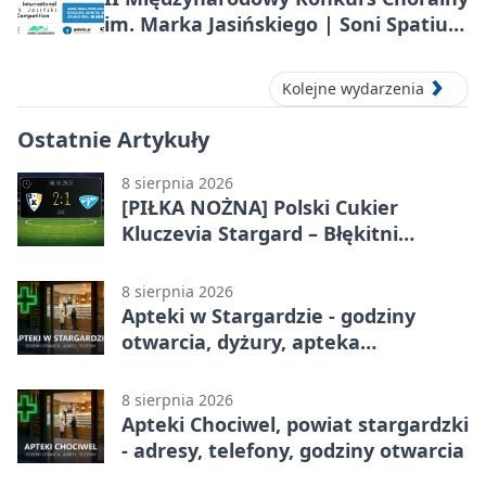
im. Marka Jasińskiego | Soni Spatium
2026 w Stargardzie
Kolejne wydarzenia
Ostatnie Artykuły
8 sierpnia 2026
[PIŁKA NOŻNA] Polski Cukier
Kluczevia Stargard – Błękitni
Stargard 2:1. Derby w Betclic 3.
Lidze Grupa 2 (Grupa II)
8 sierpnia 2026
Apteki w Stargardzie - godziny
otwarcia, dyżury, apteka
całodobowa
8 sierpnia 2026
Apteki Chociwel, powiat stargardzki
- adresy, telefony, godziny otwarcia