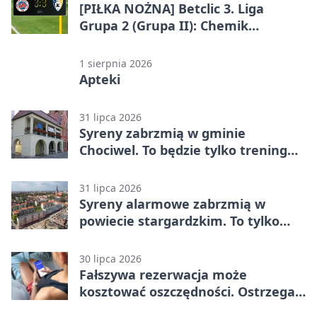
[PIŁKA NOŻNA] Betclic 3. Liga
Grupa 2 (Grupa II): Chemik
Bydgoszcz – Polski Cukier Kluczevia
Stargard 3:3
1 sierpnia 2026
Apteki
31 lipca 2026
Syreny zabrzmią w gminie
Chociwel. To będzie tylko trening
systemu alarmowego
31 lipca 2026
Syreny alarmowe zabrzmią w
powiecie stargardzkim. To tylko
trening
30 lipca 2026
Fałszywa rezerwacja może
kosztować oszczędności. Ostrzega
policja ze Stargardu