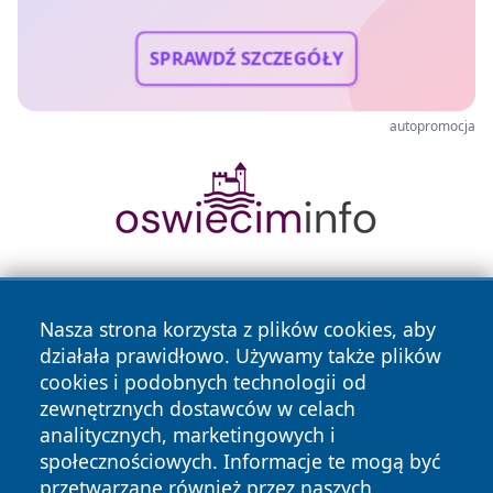
SPRAWDŹ SZCZEGÓŁY
autopromocja
Nasza strona korzysta z plików cookies, aby
działała prawidłowo. Używamy także plików
cookies i podobnych technologii od
zewnętrznych dostawców w celach
Copyright © 2026 stargardlokalnie.pl Wszystkie prawa
analitycznych, marketingowych i
zastrzeżone.
społecznościowych. Informacje te mogą być
przetwarzane również przez naszych