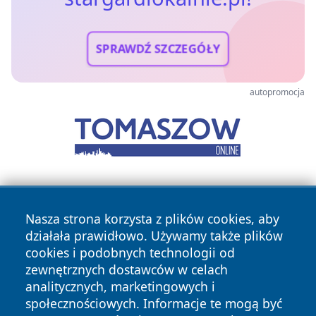
SPRAWDŹ SZCZEGÓŁY
autopromocja
Nasza strona korzysta z plików cookies, aby
działała prawidłowo. Używamy także plików
cookies i podobnych technologii od
zewnętrznych dostawców w celach
Copyright © 2026 stargardlokalnie.pl Wszystkie prawa
analitycznych, marketingowych i
zastrzeżone.
społecznościowych. Informacje te mogą być