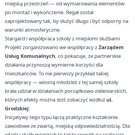
miejską przestrzeń — od wymiarowania elementów
po montaż i wykończenie. Regał został
zaprojektowany tak, by służyć długo i być odporny na
warunki atmosferyczne.
Stargard i współpraca szkoły z miejskimi służbami
Projekt zorganizowano we współpracy z
Zarządem
Usług Komunalnych
, co pokazuje, że partnerskie
działania przynoszą wymierne korzyści dla
mieszkańców. To nie pierwszy przykład takiej
współpracy — wiosną młodzież z tej samej szkoły
brała udział w działaniach porządkowo-zieleniarskich,
których efekty można dziś zobaczyć wzdłuż
ul.
Grodzkiej
.
Inicjatywy tego typu łączą praktyczne kształcenie
zawodowe ze zwartą, miejską odpowiedzialnością. Dla
władz i służb miejskich to także sposób na realizację