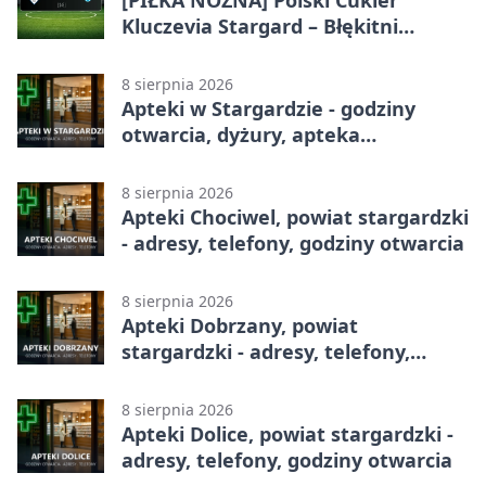
[PIŁKA NOŻNA] Polski Cukier
Kluczevia Stargard – Błękitni
Stargard 2:1. Derby w Betclic 3.
Lidze Grupa 2 (Grupa II)
8 sierpnia 2026
Apteki w Stargardzie - godziny
otwarcia, dyżury, apteka
całodobowa
8 sierpnia 2026
Apteki Chociwel, powiat stargardzki
- adresy, telefony, godziny otwarcia
8 sierpnia 2026
Apteki Dobrzany, powiat
stargardzki - adresy, telefony,
godziny otwarcia
8 sierpnia 2026
Apteki Dolice, powiat stargardzki -
adresy, telefony, godziny otwarcia