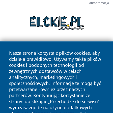
autopromocja
Nasza strona korzysta z plików cookies, aby
działała prawidłowo. Używamy także plików
cookies i podobnych technologii od
zewnętrznych dostawców w celach
Copyright © 2026 stargardlokalnie.pl Wszystkie prawa
analitycznych, marketingowych i
zastrzeżone.
społecznościowych. Informacje te mogą być
przetwarzane również przez naszych
partnerów. Kontynuując korzystanie ze
Polityka
Polityka
News
Autorzy
strony lub klikając „Przechodzę do serwisu",
Prywatności
Cookies
wyrażasz zgodę na użycie dodatkowych