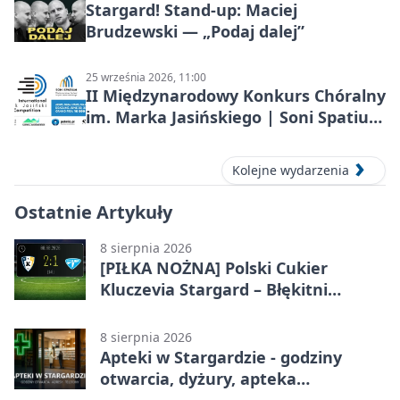
Stargard! Stand-up: Maciej
Brudzewski — „Podaj dalej”
25 września 2026, 11:00
II Międzynarodowy Konkurs Chóralny
im. Marka Jasińskiego | Soni Spatium
2026 w Stargardzie
Kolejne wydarzenia
Ostatnie Artykuły
8 sierpnia 2026
[PIŁKA NOŻNA] Polski Cukier
Kluczevia Stargard – Błękitni
Stargard 2:1. Derby w Betclic 3.
Lidze Grupa 2 (Grupa II)
8 sierpnia 2026
Apteki w Stargardzie - godziny
otwarcia, dyżury, apteka