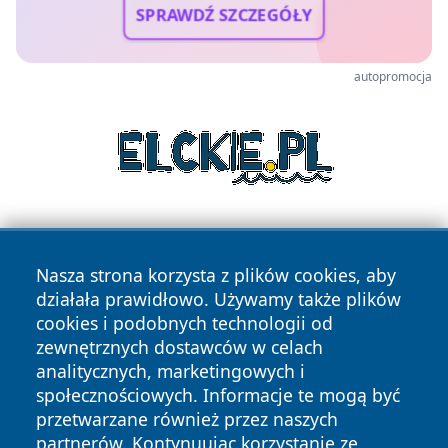
SPRAWDŹ SZCZEGÓŁY
autopromocja
Nasza strona korzysta z plików cookies, aby
działała prawidłowo. Używamy także plików
cookies i podobnych technologii od
zewnętrznych dostawców w celach
Copyright © 2026 stargardlokalnie.pl Wszystkie prawa
analitycznych, marketingowych i
zastrzeżone.
społecznościowych. Informacje te mogą być
przetwarzane również przez naszych
partnerów. Kontynuując korzystanie ze
Polityka
Polityka