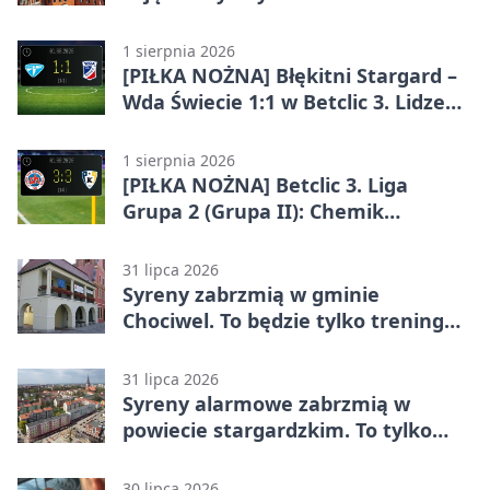
wrześniu
1 sierpnia 2026
[PIŁKA NOŻNA] Błękitni Stargard –
Wda Świecie 1:1 w Betclic 3. Lidze
Grupa 2 (Grupa II)
1 sierpnia 2026
[PIŁKA NOŻNA] Betclic 3. Liga
Grupa 2 (Grupa II): Chemik
Bydgoszcz – Polski Cukier Kluczevia
Stargard 3:3
31 lipca 2026
Syreny zabrzmią w gminie
Chociwel. To będzie tylko trening
systemu alarmowego
31 lipca 2026
Syreny alarmowe zabrzmią w
powiecie stargardzkim. To tylko
trening
30 lipca 2026