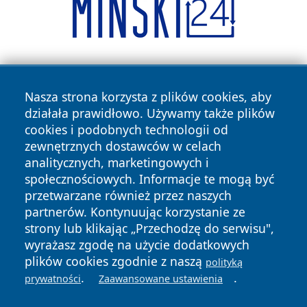
Nasza strona korzysta z plików cookies, aby
działała prawidłowo. Używamy także plików
cookies i podobnych technologii od
zewnętrznych dostawców w celach
Copyright © 2026 stargardlokalnie.pl Wszystkie prawa
analitycznych, marketingowych i
zastrzeżone.
społecznościowych. Informacje te mogą być
przetwarzane również przez naszych
partnerów. Kontynuując korzystanie ze
Polityka
Polityka
News
Autorzy
strony lub klikając „Przechodzę do serwisu",
Prywatności
Cookies
wyrażasz zgodę na użycie dodatkowych
plików cookies zgodnie z naszą
polityką
.
.
prywatności
Zaawansowane ustawienia