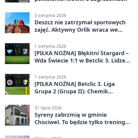
3 sierpnia 2026
Deszcz nie zatrzymał sportowych
zajęć. Aktywny Orlik wraca we
wrześniu
1 sierpnia 2026
[PIŁKA NOŻNA] Błękitni Stargard –
Wda Świecie 1:1 w Betclic 3. Lidze
Grupa 2 (Grupa II)
1 sierpnia 2026
[PIŁKA NOŻNA] Betclic 3. Liga
Grupa 2 (Grupa II): Chemik
Bydgoszcz – Polski Cukier Kluczevia
Stargard 3:3
31 lipca 2026
Syreny zabrzmią w gminie
Chociwel. To będzie tylko trening
systemu alarmowego