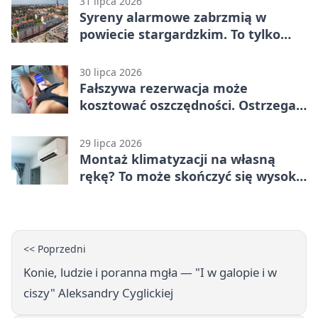
31 lipca 2026
Syreny alarmowe zabrzmią w
powiecie stargardzkim. To tylko
trening
30 lipca 2026
Fałszywa rezerwacja może
kosztować oszczędności. Ostrzega
policja ze Stargardu
29 lipca 2026
Montaż klimatyzacji na własną
rękę? To może skończyć się wysoką
karą
<< Poprzedni
Konie, ludzie i poranna mgła — "I w galopie i w
ciszy" Aleksandry Cyglickiej