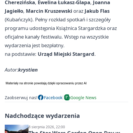
Cherezińska
,
Ewelina Łukasz-Glapa
,
Joanna
Jagiełło
,
Marcin Kruszewski
oraz
Jakub Flas
(Kubańczyk). Pełny rozkład spotkań i szczegóły
programu udostępnia Książnica Stargardzka oraz
oficjalne kanały festiwalu. Wstęp na wszystkie
wydarzenia jest bezpłatny.
na podstawie:
Urząd Miejski Stargard
.
Autor:
krystian
Zaobserwuj nas!
Facebook
Google News
Nadchodzące wydarzenia
8 sierpnia 2026, 22:00