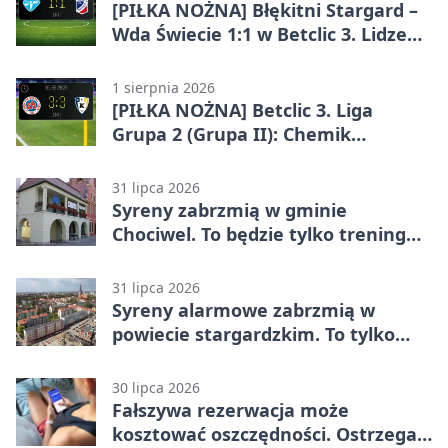
[PIŁKA NOŻNA] Błękitni Stargard –
Wda Świecie 1:1 w Betclic 3. Lidze
Grupa 2 (Grupa II)
1 sierpnia 2026
[PIŁKA NOŻNA] Betclic 3. Liga
Grupa 2 (Grupa II): Chemik
Bydgoszcz – Polski Cukier Kluczevia
Stargard 3:3
31 lipca 2026
Syreny zabrzmią w gminie
Chociwel. To będzie tylko trening
systemu alarmowego
31 lipca 2026
Syreny alarmowe zabrzmią w
powiecie stargardzkim. To tylko
trening
30 lipca 2026
Fałszywa rezerwacja może
kosztować oszczędności. Ostrzega