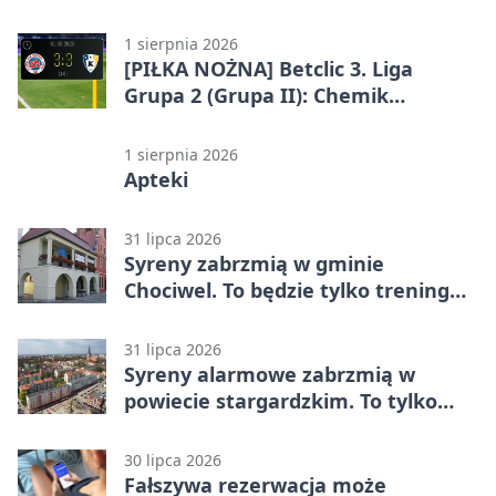
Grupa 2 (Grupa II)
1 sierpnia 2026
[PIŁKA NOŻNA] Betclic 3. Liga
Grupa 2 (Grupa II): Chemik
Bydgoszcz – Polski Cukier Kluczevia
Stargard 3:3
1 sierpnia 2026
Apteki
31 lipca 2026
Syreny zabrzmią w gminie
Chociwel. To będzie tylko trening
systemu alarmowego
31 lipca 2026
Syreny alarmowe zabrzmią w
powiecie stargardzkim. To tylko
trening
30 lipca 2026
Fałszywa rezerwacja może