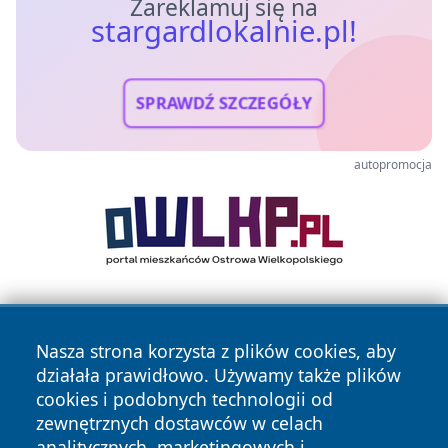
Zareklamuj się na
stargardlokalnie.pl!
SPRAWDŹ SZCZEGÓŁY
autopromocja
Nasza strona korzysta z plików cookies, aby
działała prawidłowo. Używamy także plików
cookies i podobnych technologii od
zewnętrznych dostawców w celach
Copyright © 2026 stargardlokalnie.pl Wszystkie prawa
analitycznych, marketingowych i