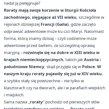
nadal ją pielęgnuje?
Roraty mają swoje korzenie w liturgii Kościoła
zachodniego, sięgające aż VII wieku
, szczególnie w
rejonach dzisiejszej
Francji (Galia)
, gdzie zaczęto
odprawiać adwentowe msze ku czci Maryi. Natomiast
forma, którą znamy dzisiaj – czyli codzienne msze
adwentowe przed świtem, ze szczególną oprawą
maryjną –
rozwinęła się na dobre w XIII wieku w
krajach niemieckojęzycznych
, takich jak
Austria
i
południowe Niemcy
, skąd przyjęła się w
Polsce
.
W
naszym kraju roraty pojawiły się już w XIV wieku
,
a szybko stały się powszechne – nie tylko w
klasztorach czy na dworach, ale i w parafiach wiejskich
i miejskich.
Sama nazwa „
roraty
” pochodzi od pierwszych słów
łacińskiej antyfony na wejście – „Rorate caeli