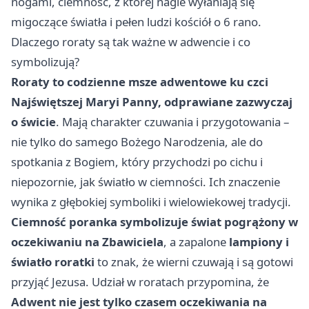
nogami, ciemność, z której nagle wyłaniają się
migoczące światła i pełen ludzi kościół o 6 rano.
Dlaczego roraty są tak ważne w adwencie i co
symbolizują?
Roraty to codzienne msze adwentowe ku czci
Najświętszej Maryi Panny, odprawiane zazwyczaj
o świcie
. Mają charakter czuwania i przygotowania –
nie tylko do samego Bożego Narodzenia, ale do
spotkania z Bogiem, który przychodzi po cichu i
niepozornie, jak światło w ciemności. Ich znaczenie
wynika z głębokiej symboliki i wielowiekowej tradycji.
Ciemność poranka symbolizuje świat pogrążony w
oczekiwaniu na Zbawiciela
, a zapalone
lampiony i
światło roratki
to znak, że wierni czuwają i są gotowi
przyjąć Jezusa. Udział w roratach przypomina, że
Adwent nie jest tylko czasem oczekiwania na