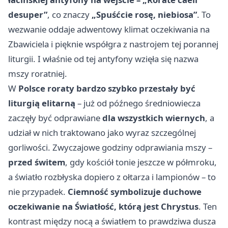
desuper”
, co znaczy
„Spuśćcie rosę, niebiosa”
. To
wezwanie oddaje adwentowy klimat oczekiwania na
Zbawiciela i pięknie współgra z nastrojem tej porannej
liturgii. I właśnie od tej antyfony wzięła się nazwa
mszy roratniej.
W
Polsce roraty bardzo szybko przestały być
liturgią elitarną
– już od późnego średniowiecza
zaczęły być odprawiane
dla wszystkich wiernych
, a
udział w nich traktowano jako wyraz szczególnej
gorliwości. Zwyczajowe godziny odprawiania mszy –
przed świtem
, gdy kościół tonie jeszcze w półmroku,
a światło rozbłyska dopiero z ołtarza i lampionów – to
nie przypadek.
Ciemność symbolizuje duchowe
oczekiwanie na Światłość, którą jest Chrystus
. Ten
kontrast między nocą a światłem to prawdziwa dusza