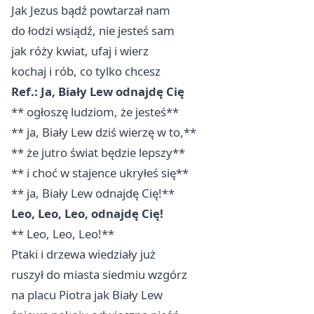
Jak Jezus bądź powtarzał nam
do łodzi wsiądź, nie jesteś sam
jak róży kwiat, ufaj i wierz
kochaj i rób, co tylko chcesz
Ref.: Ja, Biały Lew odnajdę Cię
** ogłoszę ludziom, że jesteś**
** ja, Biały Lew dziś wierzę w to,**
** że jutro świat będzie lepszy**
** i choć w stajence ukryłeś się**
** ja, Biały Lew odnajdę Cię!**
Leo, Leo, Leo, odnajdę Cię!
** Leo, Leo, Leo!**
Ptaki i drzewa wiedziały już
ruszył do miasta siedmiu wzgórz
na placu Piotra jak Biały Lew