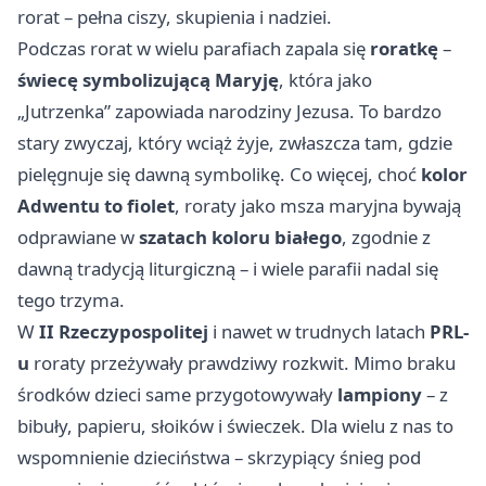
rorat – pełna ciszy, skupienia i nadziei.
Podczas rorat w wielu parafiach zapala się
roratkę
–
świecę symbolizującą Maryję
, która jako
„Jutrzenka” zapowiada narodziny Jezusa. To bardzo
stary zwyczaj, który wciąż żyje, zwłaszcza tam, gdzie
pielęgnuje się dawną symbolikę. Co więcej, choć
kolor
Adwentu to fiolet
, roraty jako msza maryjna bywają
odprawiane w
szatach koloru białego
, zgodnie z
dawną tradycją liturgiczną – i wiele parafii nadal się
tego trzyma.
W
II Rzeczypospolitej
i nawet w trudnych latach
PRL-
u
roraty przeżywały prawdziwy rozkwit. Mimo braku
środków dzieci same przygotowywały
lampiony
– z
bibuły, papieru, słoików i świeczek. Dla wielu z nas to
wspomnienie dzieciństwa – skrzypiący śnieg pod