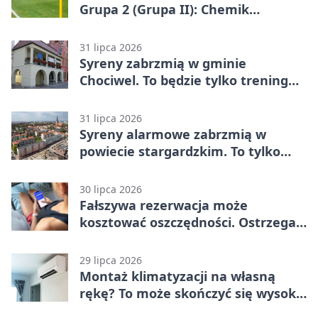
Grupa 2 (Grupa II): Chemik
Bydgoszcz – Polski Cukier Kluczevia
Stargard 3:3
31 lipca 2026
Syreny zabrzmią w gminie
Chociwel. To będzie tylko trening
systemu alarmowego
31 lipca 2026
Syreny alarmowe zabrzmią w
powiecie stargardzkim. To tylko
trening
30 lipca 2026
Fałszywa rezerwacja może
kosztować oszczędności. Ostrzega
policja ze Stargardu
29 lipca 2026
Montaż klimatyzacji na własną
rękę? To może skończyć się wysoką
karą