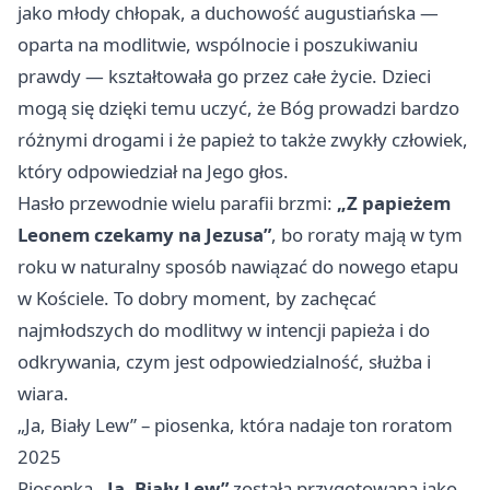
jako młody chłopak, a duchowość augustiańska —
oparta na modlitwie, wspólnocie i poszukiwaniu
prawdy — kształtowała go przez całe życie. Dzieci
mogą się dzięki temu uczyć, że Bóg prowadzi bardzo
różnymi drogami i że papież to także zwykły człowiek,
który odpowiedział na Jego głos.
Hasło przewodnie wielu parafii brzmi:
„Z papieżem
Leonem czekamy na Jezusa”
, bo roraty mają w tym
roku w naturalny sposób nawiązać do nowego etapu
w Kościele. To dobry moment, by zachęcać
najmłodszych do modlitwy w intencji papieża i do
odkrywania, czym jest odpowiedzialność, służba i
wiara.
„Ja, Biały Lew” – piosenka, która nadaje ton roratom
2025
Piosenka
„Ja, Biały Lew”
została przygotowana jako