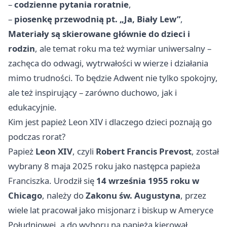
–
codzienne pytania roratnie
,
–
piosenkę przewodnią pt. „Ja, Biały Lew”
,
Materiały są skierowane głównie do dzieci i
rodzin
, ale temat roku ma też wymiar uniwersalny –
zachęca do odwagi, wytrwałości w wierze i działania
mimo trudności. To będzie Adwent nie tylko spokojny,
ale też inspirujący – zarówno duchowo, jak i
edukacyjnie.
Kim jest papież Leon XIV i dlaczego dzieci poznają go
podczas rorat?
Papież
Leon XIV
, czyli
Robert Francis Prevost
, został
wybrany 8 maja 2025 roku jako następca papieża
Franciszka. Urodził się
14 września 1955 roku w
Chicago
, należy do
Zakonu św. Augustyna
, przez
wiele lat pracował jako misjonarz i biskup w Ameryce
Południowej, a do wyboru na papieża kierował