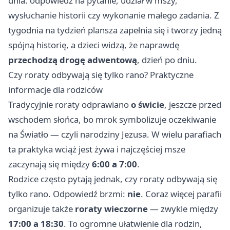
dnia: odpowiedź na pytanie, udział w mszy,
wysłuchanie historii czy wykonanie małego zadania. Z
tygodnia na tydzień plansza zapełnia się i tworzy jedną
spójną historię, a dzieci widzą, że naprawdę
przechodzą drogę adwentową
, dzień po dniu.
Czy roraty odbywają się tylko rano? Praktyczne
informacje dla rodziców
Tradycyjnie roraty odprawiano
o świcie
, jeszcze przed
wschodem słońca, bo mrok symbolizuje oczekiwanie
na Światło — czyli narodziny Jezusa. W wielu parafiach
ta praktyka wciąż jest żywa i najczęściej msze
zaczynają się między
6:00 a 7:00
.
Rodzice często pytają jednak, czy roraty odbywają się
tylko rano. Odpowiedź brzmi:
nie
. Coraz więcej parafii
organizuje także
roraty wieczorne
— zwykle między
17:00 a 18:30
. To ogromne ułatwienie dla rodzin,