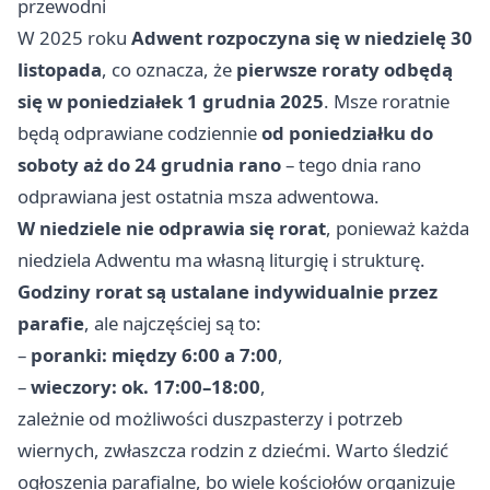
przewodni
W 2025 roku
Adwent rozpoczyna się w niedzielę 30
listopada
, co oznacza, że
pierwsze roraty odbędą
się w poniedziałek 1 grudnia 2025
. Msze roratnie
będą odprawiane codziennie
od poniedziałku do
soboty aż do 24 grudnia rano
– tego dnia rano
odprawiana jest ostatnia msza adwentowa.
W niedziele nie odprawia się rorat
, ponieważ każda
niedziela Adwentu ma własną liturgię i strukturę.
Godziny rorat są ustalane indywidualnie przez
parafie
, ale najczęściej są to:
–
poranki: między 6:00 a 7:00
,
–
wieczory: ok. 17:00–18:00
,
zależnie od możliwości duszpasterzy i potrzeb
wiernych, zwłaszcza rodzin z dziećmi. Warto śledzić
ogłoszenia parafialne, bo wiele kościołów organizuje