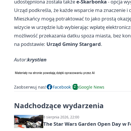
udostępniona została także
e-Skarbonka
- opcja wy
Urząd podkreśla, że każde wsparcie ma znaczenie i d
Mieszkańcy mogą potraktować to jako prostą okazję
wizycie w urzędzie lub wybierając wpłatę elektroni
możliwość przekazania datku spoza miasta, bez kon
na podstawie:
Urząd Gminy Stargard
.
Autor:
krystian
Zaobserwuj nas!
Facebook
Google News
Nadchodzące wydarzenia
8 sierpnia 2026, 22:00
The Star Wars Garden Open Day w F