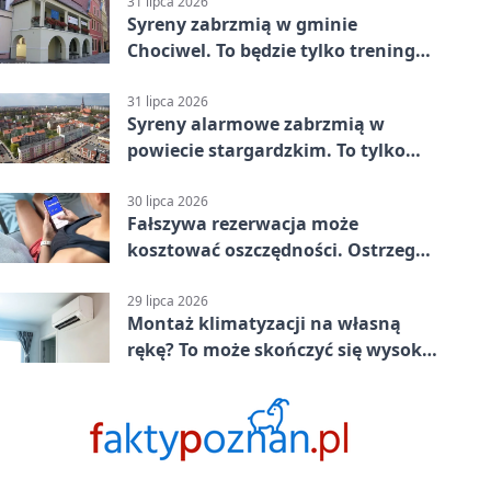
Stargard 3:3
31 lipca 2026
Syreny zabrzmią w gminie
Chociwel. To będzie tylko trening
systemu alarmowego
31 lipca 2026
Syreny alarmowe zabrzmią w
powiecie stargardzkim. To tylko
trening
30 lipca 2026
Fałszywa rezerwacja może
kosztować oszczędności. Ostrzega
policja ze Stargardu
29 lipca 2026
Montaż klimatyzacji na własną
rękę? To może skończyć się wysoką
karą