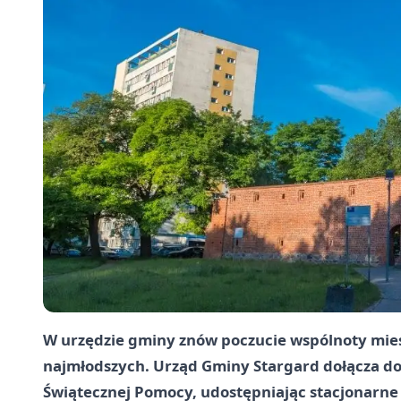
W urzędzie gminy znów poczucie wspólnoty miesz
najmłodszych. Urząd Gminy Stargard dołącza do o
Świątecznej Pomocy, udostępniając stacjonarne 