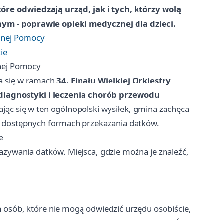
óre odwiedzają urząd, jak i tych, którzy wolą
nym - poprawie opieki medycznej dla dzieci.
cznej Pomocy
ie
znej Pomocy
a się w ramach
34. Finału Wielkiej Orkiestry
diagnostyki i leczenia chorób przewodu
ając się w ten ogólnopolski wysiłek, gmina zachęca
o dostępnych formach przekazania datków.
e
azywania datków. Miejsca, gdzie można je znaleźć,
la osób, które nie mogą odwiedzić urzędu osobiście,