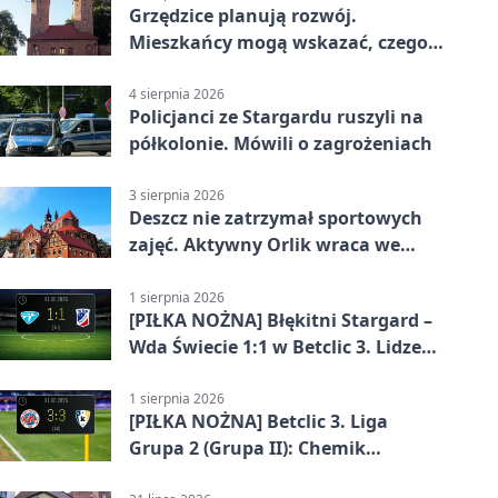
Grzędzice planują rozwój.
Mieszkańcy mogą wskazać, czego
potrzebuje wieś
4 sierpnia 2026
Policjanci ze Stargardu ruszyli na
półkolonie. Mówili o zagrożeniach
3 sierpnia 2026
Deszcz nie zatrzymał sportowych
zajęć. Aktywny Orlik wraca we
wrześniu
1 sierpnia 2026
[PIŁKA NOŻNA] Błękitni Stargard –
Wda Świecie 1:1 w Betclic 3. Lidze
Grupa 2 (Grupa II)
1 sierpnia 2026
[PIŁKA NOŻNA] Betclic 3. Liga
Grupa 2 (Grupa II): Chemik
Bydgoszcz – Polski Cukier Kluczevia