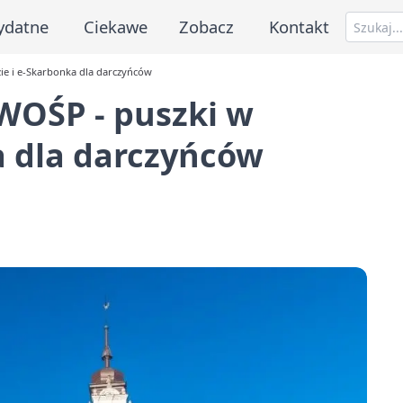
ydatne
Ciekawe
Zobacz
Kontakt
ie i e‑Skarbonka dla darczyńców
WOŚP - puszki w
a dla darczyńców