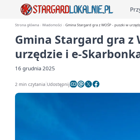
Prz
Strona główna
Wiadomości
Gmina Stargard gra z WOŚP - puszki w urzędz
Gmina Stargard gra z 
urzędzie i e‑Skarbonk
16 grudnia 2025
2 min czytania
Udostępnij