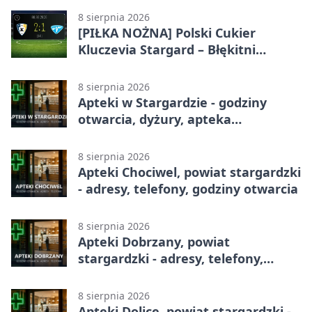
8 sierpnia 2026
[PIŁKA NOŻNA] Polski Cukier
Kluczevia Stargard – Błękitni
Stargard 2:1. Derby w Betclic 3.
Lidze Grupa 2 (Grupa II)
8 sierpnia 2026
Apteki w Stargardzie - godziny
otwarcia, dyżury, apteka
całodobowa
8 sierpnia 2026
Apteki Chociwel, powiat stargardzki
- adresy, telefony, godziny otwarcia
8 sierpnia 2026
Apteki Dobrzany, powiat
stargardzki - adresy, telefony,
godziny otwarcia
8 sierpnia 2026
Apteki Dolice, powiat stargardzki -