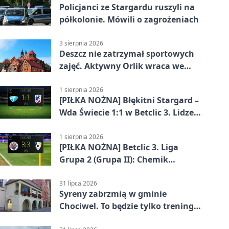
Policjanci ze Stargardu ruszyli na
półkolonie. Mówili o zagrożeniach
3 sierpnia 2026
Deszcz nie zatrzymał sportowych
zajęć. Aktywny Orlik wraca we
wrześniu
1 sierpnia 2026
[PIŁKA NOŻNA] Błękitni Stargard –
Wda Świecie 1:1 w Betclic 3. Lidze
Grupa 2 (Grupa II)
1 sierpnia 2026
[PIŁKA NOŻNA] Betclic 3. Liga
Grupa 2 (Grupa II): Chemik
Bydgoszcz – Polski Cukier Kluczevia
Stargard 3:3
31 lipca 2026
Syreny zabrzmią w gminie
Chociwel. To będzie tylko trening
systemu alarmowego