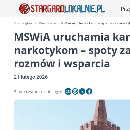
Prz
Strona główna
Wiadomości
MSWiA uruchamia kampanię przeciw narkotyk
MSWiA uruchamia kam
narkotykom – spoty z
rozmów i wsparcia
21 lutego 2026
3 min czytania
Udostępnij