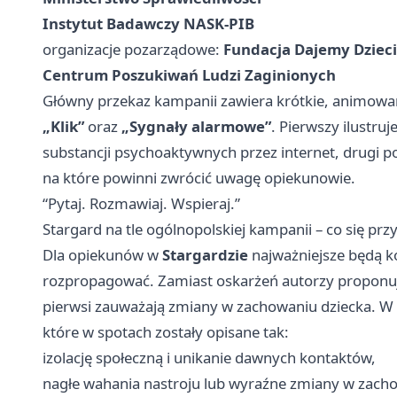
Instytut Badawczy NASK-PIB
organizacje pozarządowe:
Fundacja Dajemy Dzieci
Centrum Poszukiwań Ludzi Zaginionych
Główny przekaz kampanii zawiera krótkie, animow
„Klik”
oraz
„Sygnały alarmowe”
. Pierwszy ilustru
substancji psychoaktywnych przez internet, drugi p
na które powinni zwrócić uwagę opiekunowie.
“Pytaj. Rozmawiaj. Wspieraj.”
Stargard na tle ogólnopolskiej kampanii – co się p
Dla opiekunów w
Stargardzie
najważniejsze będą k
rozpropagować. Zamiast oskarżeń autorzy proponują
pierwsi zauważają zmiany w zachowaniu dziecka. W
które w spotach zostały opisane tak:
izolację społeczną i unikanie dawnych kontaktów,
nagłe wahania nastroju lub wyraźne zmiany w zach