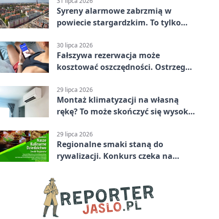
31 lipca 2026
Syreny alarmowe zabrzmią w
powiecie stargardzkim. To tylko
trening
30 lipca 2026
Fałszywa rezerwacja może
kosztować oszczędności. Ostrzega
policja ze Stargardu
29 lipca 2026
Montaż klimatyzacji na własną
rękę? To może skończyć się wysoką
karą
29 lipca 2026
Regionalne smaki staną do
rywalizacji. Konkurs czeka na
zgłoszenia