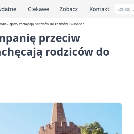
ydatne
Ciekawe
Zobacz
Kontakt
om – spoty zachęcają rodziców do rozmów i wsparcia
panię przeciw
achęcają rodziców do