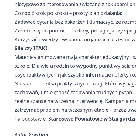
nietypowe zainteresowania związane z zakupami onli
Co robić krok po kroku – prosty plan działania:
Zadawać pytania bez oskarżeń i tłumaczyć, że rozmo
Zwrócić się po pomoc do szkoły, pedagoga czy specjal
Korzystać z wiedzy i wsparcia organizacji uczestnic
Siłę
czy
ITAKI
.
Materiały animowane mają charakter edukacyjny i
szkole. Dla wielu rodzin to wygodny punkt wyjścia d
psychoaktywnych i jak szybko informacje i oferty roz
Na koniec — kilka praktycznych uwag, które wyciąga
zachowań, umiejętność zadawania trudnych pytań i s
realne szanse na wczesną interwencję. Kampania ma
zatrzymać problem na wczesnym etapie – przez uważ
na podstawie:
Starostwo Powiatowe w Stargardzi
Autor:
krystian