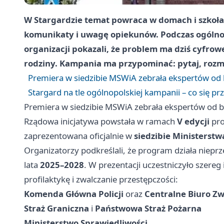
W Stargardzie temat powraca w domach i szkoła
komunikaty i uwagę opiekunów. Podczas ogólnok
organizacji pokazali, że problem ma dziś cyfrowe
rodziny. Kampania ma przypominać: pytaj, rozma
Premiera w siedzibie MSWiA zebrała ekspertów od b
Stargard na tle ogólnopolskiej kampanii – co się 
Premiera w siedzibie MSWiA zebrała ekspertów od be
Rządowa inicjatywa powstała w ramach
V edycji
pr
zaprezentowana oficjalnie w
siedzibie Ministerst
Organizatorzy podkreślali, że program działa niepr
lata
2025–2028
. W prezentacji uczestniczyło szereg
profilaktykę i zwalczanie przestępczości:
Komenda Główna Policji
oraz
Centralne Biuro Zw
Straż Graniczna
i
Państwowa Straż Pożarna
Ministerstwo Sprawiedliwości