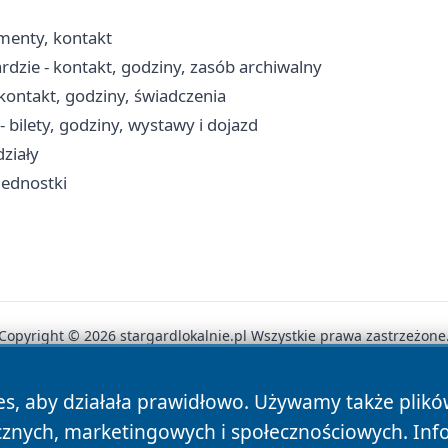
menty, kontakt
dzie - kontakt, godziny, zasób archiwalny
kontakt, godziny, świadczenia
bilety, godziny, wystawy i dojazd
ziały
jednostki
Copyright © 2026 stargardlokalnie.pl Wszystkie prawa zastrzeżone
es, aby działała prawidłowo. Używamy także plik
News
Autorzy
Polityka Prywatności
Polityka Cookie
cznych, marketingowych i społecznościowych. Inf